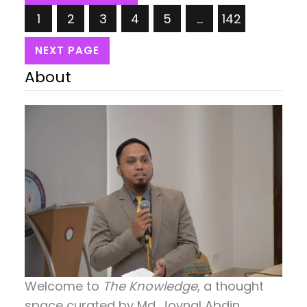
প্রার্থীরা তাদের ভাবনা, কর্মসূচি ও ভবিষ্যৎ…
1
2
3
4
5
…
142
NEXT PAGE
About
Welcome to
The Knowledge
, a thought
space curated by
Md. Joynal Abdin
,