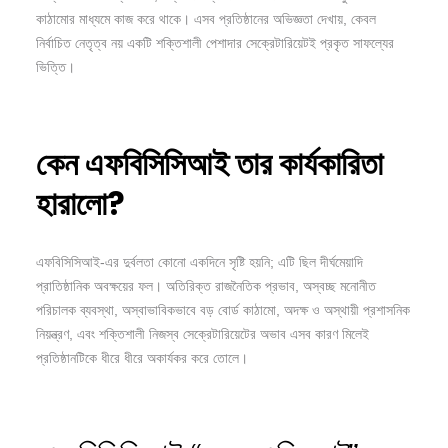
কাঠামোর মাধ্যমে কাজ করে থাকে। এসব প্রতিষ্ঠানের অভিজ্ঞতা দেখায়, কেবল
নির্বাচিত নেতৃত্ব নয় একটি শক্তিশালী পেশাদার সেক্রেটারিয়েটই প্রকৃত সাফল্যের
ভিত্তি।
কেন
এফবিসিসিআই
তার
কার্যকারিতা
হারালো?
এফবিসিসিআই-এর দুর্বলতা কোনো একদিনে সৃষ্টি হয়নি; এটি ছিল দীর্ঘমেয়াদি
প্রাতিষ্ঠানিক অবক্ষয়ের ফল। অতিরিক্ত রাজনৈতিক প্রভাব, অস্বচ্ছ মনোনীত
পরিচালক ব্যবস্থা, অস্বাভাবিকভাবে বড় বোর্ড কাঠামো, অদক্ষ ও অস্থায়ী প্রশাসনিক
নিয়ন্ত্রণ, এবং শক্তিশালী নিজস্ব সেক্রেটারিয়েটের অভাব এসব কারণ মিলেই
প্রতিষ্ঠানটিকে ধীরে ধীরে অকার্যকর করে তোলে।