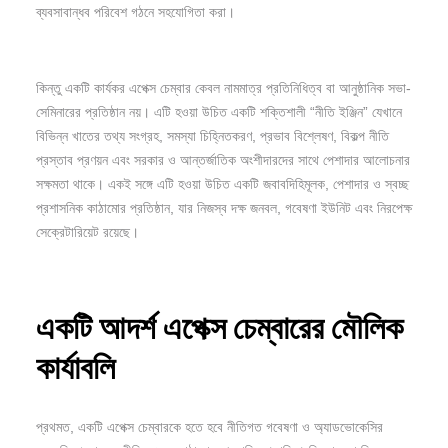
ব্যবসাবান্ধব পরিবেশ গঠনে সহযোগিতা করা।
কিন্তু একটি কার্যকর এপেক্স চেম্বার কেবল নামমাত্র প্রতিনিধিত্ব বা আনুষ্ঠানিক সভা-
সেমিনারের প্রতিষ্ঠান নয়। এটি হওয়া উচিত একটি শক্তিশালী “নীতি ইঞ্জিন” যেখানে
বিভিন্ন খাতের তথ্য সংগ্রহ, সমস্যা চিহ্নিতকরণ, প্রভাব বিশ্লেষণ, বিকল্প নীতি
প্রস্তাব প্রণয়ন এবং সরকার ও আন্তর্জাতিক অংশীদারদের সাথে পেশাদার আলোচনার
সক্ষমতা থাকে। একই সঙ্গে এটি হওয়া উচিত একটি জবাবদিহিমূলক, পেশাদার ও স্বচ্ছ
প্রশাসনিক কাঠামোর প্রতিষ্ঠান, যার নিজস্ব দক্ষ জনবল, গবেষণা ইউনিট এবং নিরপেক্ষ
সেক্রেটারিয়েট রয়েছে।
একটি
আদর্শ
এপেক্স
চেম্বারের
মৌলিক
কার্যাবলি
প্রথমত, একটি এপেক্স চেম্বারকে হতে হবে নীতিগত গবেষণা ও অ্যাডভোকেসির