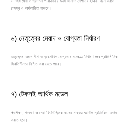
বাণিজ্য মেলা ও প্রদর্শনী পরিচালনার জন্য আলাদা পেশাদার ইউনিট গঠন করলে
রাজস্ব ও কার্যকারিতা বাড়বে।
৬) নেতৃত্বের মেয়াদ ও যোগ্যতা নির্ধারণ
নেতৃত্বের মেয়াদ সীমা ও ব্যবসায়িক যোগ্যতার মানদণ্ড নির্ধারণ করে প্রাতিষ্ঠানিক
স্থিতিশীলতা নিশ্চিত করা যেতে পারে।
৭) টেকসই আর্থিক মডেল
প্রশিক্ষণ, গবেষণা ও সেবা ফি-ভিত্তিক আয়ের মাধ্যমে আর্থিক স্বনির্ভরতা অর্জন
করতে হবে।