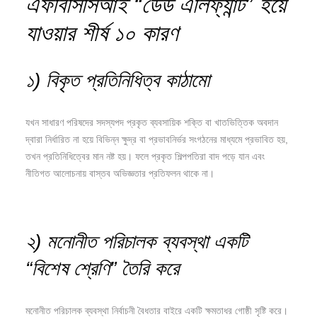
এফবিসিসিআই “
ডেড
এলিফ্যান্ট”
হয়ে
যাওয়ার
শীর্ষ
১০
কারণ
১)
বিকৃত
প্রতিনিধিত্ব
কাঠামো
যখন সাধারণ পরিষদের সদস্যপদ প্রকৃত ব্যবসায়িক শক্তি বা খাতভিত্তিক অবদান
দ্বারা নির্ধারিত না হয়ে বিভিন্ন ক্ষুদ্র বা প্রভাবনির্ভর সংগঠনের মাধ্যমে প্রভাবিত হয়,
তখন প্রতিনিধিত্বের মান নষ্ট হয়। ফলে প্রকৃত শিল্পপতিরা বাদ পড়ে যান এবং
নীতিগত আলোচনায় বাস্তব অভিজ্ঞতার প্রতিফলন থাকে না।
২) মনোনীত পরিচালক ব্যবস্থা একটি
“বিশেষ শ্রেণি” তৈরি করে
মনোনীত পরিচালক ব্যবস্থা নির্বাচনী বৈধতার বাইরে একটি ক্ষমতাধর গোষ্ঠী সৃষ্টি করে।