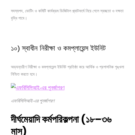
সদস্যপদ, ভোটিং ও কমিটি কার্যক্রম ডিজিটাল প্ল্যাটফর্মে নিয়ে গেলে স্বচ্ছতা ও দক্ষতা
বৃদ্ধি পাবে।
১০) স্বাধীন নিরীক্ষা ও কমপ্লায়েন্স ইউনিট
অভ্যন্তরীণ নিরীক্ষা ও কমপ্লায়েন্স ইউনিট প্রতিষ্ঠা করে আর্থিক ও প্রশাসনিক শৃঙ্খলা
নিশ্চিত করতে হবে।
এফবিসিসিআই-এর পুনর্জাগরণ
দীর্ঘমেয়াদি
কর্মপরিকল্পনা (
১৮–
৩৬
মাস)