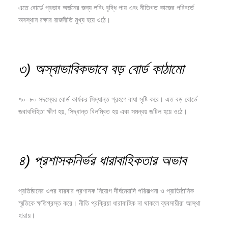
এতে বোর্ডে প্রভাব অর্জনের জন্য লবিং বৃদ্ধি পায় এবং নীতিগত কাজের পরিবর্তে
অবস্থান রক্ষার রাজনীতি মুখ্য হয়ে ওঠে।
৩) অস্বাভাবিকভাবে বড় বোর্ড কাঠামো
৭০–৮০ সদস্যের বোর্ড কার্যকর সিদ্ধান্ত গ্রহণে বাধা সৃষ্টি করে। এত বড় বোর্ডে
জবাবদিহিতা ক্ষীণ হয়, সিদ্ধান্ত বিলম্বিত হয় এবং সমন্বয় জটিল হয়ে ওঠে।
৪) প্রশাসকনির্ভর ধারাবাহিকতার অভাব
প্রতিষ্ঠানের ওপর বারবার প্রশাসক নিয়োগ দীর্ঘমেয়াদি পরিকল্পনা ও প্রাতিষ্ঠানিক
স্মৃতিকে ক্ষতিগ্রস্ত করে। নীতি প্রক্রিয়া ধারাবাহিক না থাকলে ব্যবসায়ীরা আস্থা
হারায়।