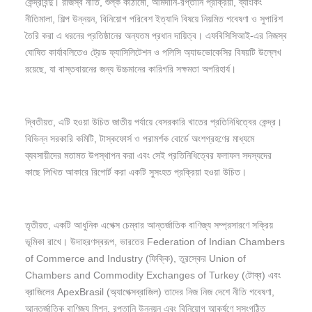
কেন্দ্রবিন্দু। রাজস্ব নীতি, শুল্ক কাঠামো, আমদানি-রপ্তানি প্রক্রিয়া, ব্যাংকিং
নীতিমালা, শিল্প উন্নয়ন, বিনিয়োগ পরিবেশ ইত্যাদি বিষয়ে নিয়মিত গবেষণা ও সুপারিশ
তৈরি করা এ ধরনের প্রতিষ্ঠানের অন্যতম প্রধান দায়িত্ব। এফবিসিসিআই-এর নিজস্ব
ঘোষিত কার্যাবলিতেও ট্রেড ফ্যাসিলিটেশন ও পলিসি অ্যাডভোকেসির বিষয়টি উল্লেখ
রয়েছে, যা বাস্তবায়নের জন্য উচ্চমানের কারিগরি সক্ষমতা অপরিহার্য।
দ্বিতীয়ত, এটি হওয়া উচিত জাতীয় পর্যায়ে বেসরকারি খাতের প্রতিনিধিত্বের কেন্দ্র।
বিভিন্ন সরকারি কমিটি, টাস্কফোর্স ও পরামর্শক বোর্ডে অংশগ্রহণের মাধ্যমে
ব্যবসায়ীদের মতামত উপস্থাপন করা এবং সেই প্রতিনিধিত্বের ফলাফল সদস্যদের
কাছে লিখিত আকারে রিপোর্ট করা একটি সুসংহত প্রক্রিয়া হওয়া উচিত।
তৃতীয়ত, একটি আধুনিক এপেক্স চেম্বার আন্তর্জাতিক বাণিজ্য সম্প্রসারণে সক্রিয়
ভূমিকা রাখে। উদাহরণস্বরূপ, ভারতের Federation of Indian Chambers
of Commerce and Industry (ফিক্কি), তুরস্কের Union of
Chambers and Commodity Exchanges of Turkey (টোব্ব) এবং
ব্রাজিলের ApexBrasil (অ্যাপেক্সব্রাজিল) তাদের নিজ নিজ দেশে নীতি গবেষণা,
আন্তর্জাতিক বাণিজ্য মিশন, রপ্তানি উন্নয়ন এবং বিনিয়োগ আকর্ষণে সুসংগঠিত