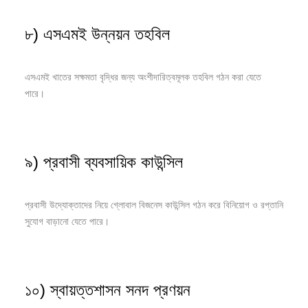
৮) এসএমই উন্নয়ন তহবিল
এসএমই খাতের সক্ষমতা বৃদ্ধির জন্য অংশীদারিত্বমূলক তহবিল গঠন করা যেতে
পারে।
৯) প্রবাসী ব্যবসায়িক কাউন্সিল
প্রবাসী উদ্যোক্তাদের নিয়ে গ্লোবাল বিজনেস কাউন্সিল গঠন করে বিনিয়োগ ও রপ্তানি
সুযোগ বাড়ানো যেতে পারে।
১০) স্বায়ত্তশাসন সনদ প্রণয়ন