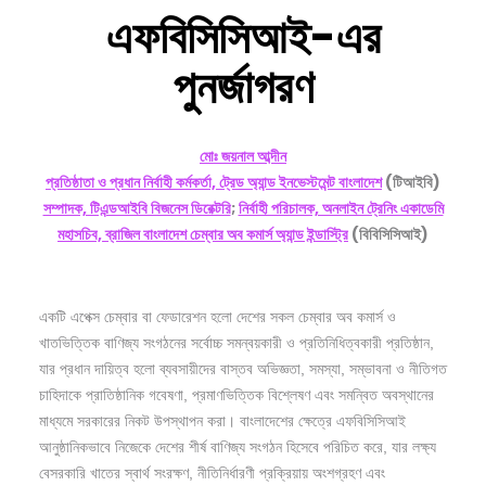
এফবিসিসিআই-
এর
পুনর্জাগরণ
মোঃ জয়নাল আব্দীন
প্রতিষ্ঠাতা ও প্রধান নির্বাহী কর্মকর্তা, ট্রেড অ্যান্ড ইনভেস্টমেন্ট বাংলাদেশ
(টিআইবি)
সম্পাদক, টিএন্ডআইবি বিজনেস ডিরেক্টরি
;
নির্বাহী পরিচালক, অনলাইন ট্রেনিং একাডেমি
মহাসচিব, ব্রাজিল বাংলাদেশ চেম্বার অব কমার্স অ্যান্ড ইন্ডাস্ট্রি
(
বিবিসিসিআই)
একটি এপেক্স চেম্বার বা ফেডারেশন হলো দেশের সকল চেম্বার অব কমার্স ও
খাতভিত্তিক বাণিজ্য সংগঠনের সর্বোচ্চ সমন্বয়কারী ও প্রতিনিধিত্বকারী প্রতিষ্ঠান,
যার প্রধান দায়িত্ব হলো ব্যবসায়ীদের বাস্তব অভিজ্ঞতা, সমস্যা, সম্ভাবনা ও নীতিগত
চাহিদাকে প্রাতিষ্ঠানিক গবেষণা, প্রমাণভিত্তিক বিশ্লেষণ এবং সমন্বিত অবস্থানের
মাধ্যমে সরকারের নিকট উপস্থাপন করা। বাংলাদেশের ক্ষেত্রে এফবিসিসিআই
আনুষ্ঠানিকভাবে নিজেকে দেশের শীর্ষ বাণিজ্য সংগঠন হিসেবে পরিচিত করে, যার লক্ষ্য
বেসরকারি খাতের স্বার্থ সংরক্ষণ, নীতিনির্ধারণী প্রক্রিয়ায় অংশগ্রহণ এবং