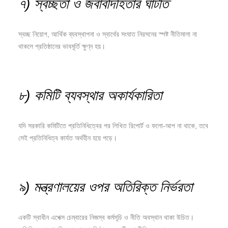
৭) স্বচ্ছতা ও জবাবদিহিতার ঘাটতি
স্বচ্ছ নিয়োগ, আর্থিক ব্যবস্থাপনা ও স্বার্থের সংঘাত নিরসনের স্পষ্ট নীতিমালা না
থাকলে প্রতিষ্ঠানের ভাবমূর্তি ক্ষুণ্ন হয়।
৮) কমিটি ব্যবস্থার অকার্যকারিতা
যদি সরকারি কমিটিতে প্রতিনিধিত্বের পর লিখিত রিপোর্ট ও ফলো-আপ না থাকে, তবে
সেই প্রতিনিধিত্ব কার্যত অর্থহীন হয়ে পড়ে।
৯) মন্ত্রণালয়ের ওপর অতিরিক্ত নির্ভরতা
একটি স্বাধীন এপেক্স চেম্বারের নিজস্ব কর্মসূচি ও নীতি অবস্থান থাকা উচিত।