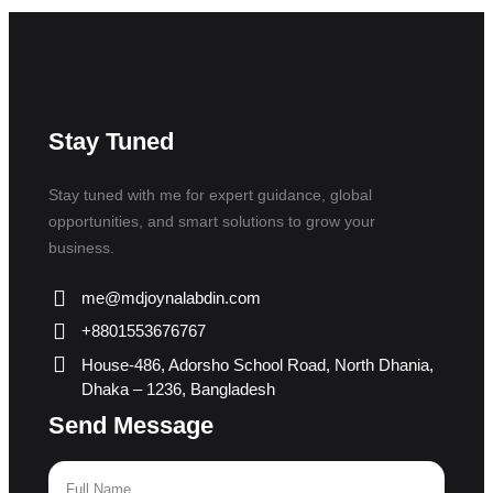
Stay Tuned
Stay tuned with me for expert guidance, global
opportunities, and smart solutions to grow your
business.
me@mdjoynalabdin.com
+8801553676767
House-486, Adorsho School Road, North Dhania,
Dhaka – 1236, Bangladesh
Send Message