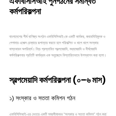
এফবিসিসিআই
পুনর্গঠনের
সমন্বিত
কর্মপরিকল্পনা
বাংলাদেশের শীর্ষ বাণিজ্য সংগঠন এফবিসিসিআই-কে একটি কার্যকর, জবাবদিহিমূলক ও
পেশাদার এপেক্স চেম্বারে রূপান্তর করতে হলে পরিকল্পিত ও ধাপে ধাপে সংস্কার
বাস্তবায়ন অপরিহার্য। নিচে প্রস্তাবিত স্বল্পমেয়াদি, মধ্যমেয়াদি ও দীর্ঘমেয়াদি
কর্মপরিকল্পনার প্রতিটি কার্যক্রম এক অনুচ্ছেদে বিস্তারিতভাবে উপস্থাপন করা হলো।
স্বল্পমেয়াদি
কর্মপরিকল্পনা (
০–
৬
মাস)
১) সংস্কার ও সততা কমিশন গঠন
এফবিসিসিআই-এর ভেতরে একটি সময়সীমাবদ্ধ “সংস্কার ও সততা কমিশন” গঠন করা