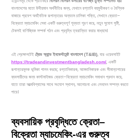
ইভেন্টসমূহ থেকে প্রতিবছর
।
বিলিয়ন
বিলিয়ন
ডলারের
বাণিজ্য
চুক্তি
সম্পাদিত
হয়
বাংলাদেশের মতো উদীয়মান অর্থনীতির জন্য, যেখানে রপ্তানি বহুমুখীকরণ ও বৈশ্বিক
বাজারে প্রবেশ অর্থনৈতিক রূপান্তরের অন্যতম চালিকা শক্তি, সেখানে ক্রেতা–
বিক্রেতা ম্যাচমেকিং সেবা একটি গুরুত্বপূর্ণ শূন্যতা পূরণ করে, নতুন সুযোগ সৃষ্টি,
টেকসই বাণিজ্যিক সম্পর্ক গঠন এবং প্রবৃদ্ধি ত্বরান্বিত করার মাধ্যমে।
এই প্রেক্ষাপটেই
, যার ওয়েবসাইট
ট্রেড
অ্যান্ড
ইনভেস্টমেন্ট
বাংলাদেশ (T&IB)
, একটি
https://tradeandinvestmentbangladesh.com/
রূপান্তরমূলক ভূমিকা পালন করছে; রপ্তানিকারক, আমদানিকারক এবং সীমান্তপারের
ব্যবসায়ীদের জন্য কাস্টমাইজড ক্রেতা–বিক্রেতা ম্যাচমেকিং সমাধান প্রদান করে,
যাতে তারা আত্মবিশ্বাসের সাথে সংযোগ স্থাপন, আলোচনা এবং লেনদেন সম্পন্ন করতে
পারে।
ব্যবসায়িক
প্রবৃদ্ধিতে
ক্রেতা–
বিক্রেতা
ম্যাচমেকিং-
এর
গুরুত্ব