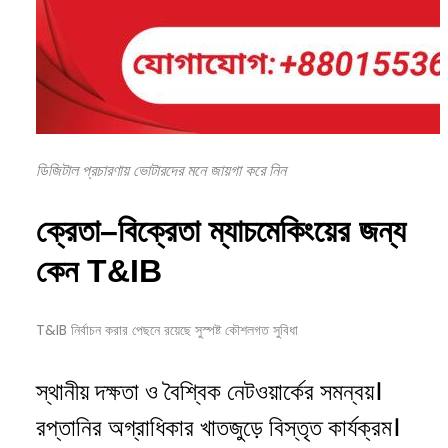
ডিজিটাল প্রচারণায় ভোটারদের মনে জায়গা করে নিন
ক্রেতা–
বিক্রেতা
ম্যাচমেকিংয়ের
জন্য
কেন T&IB
T&IB নির্বাচন করার পেছনে রয়েছে সুস্পষ্ট কৌশলগত সুবিধা
স্থানীয় দক্ষতা ও বৈশ্বিক নেটওয়ার্কের সমন্বয়।
রপ্তানির অগ্রাধিকার খাতজুড়ে বিস্তৃত কার্যক্রম।