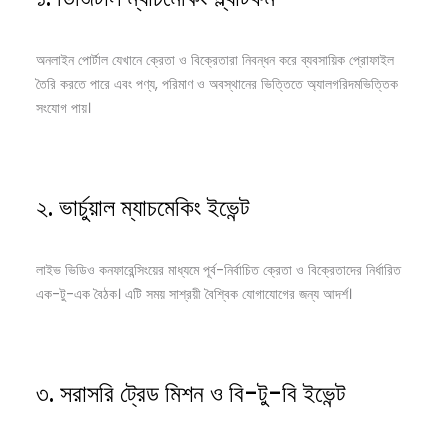
অনলাইন পোর্টাল যেখানে ক্রেতা ও বিক্রেতারা নিবন্ধন করে ব্যবসায়িক প্রোফাইল
তৈরি করতে পারে এবং পণ্য, পরিমাণ ও অবস্থানের ভিত্তিতে অ্যালগরিদমভিত্তিক
সংযোগ পায়।
২. ভার্চুয়াল ম্যাচমেকিং ইভেন্ট
লাইভ ভিডিও কনফারেন্সিংয়ের মাধ্যমে পূর্ব-নির্বাচিত ক্রেতা ও বিক্রেতাদের নির্ধারিত
এক-টু-এক বৈঠক। এটি সময় সাশ্রয়ী বৈশ্বিক যোগাযোগের জন্য আদর্শ।
৩. সরাসরি ট্রেড মিশন ও বি-টু-বি ইভেন্ট