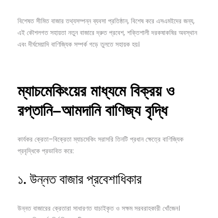
বিশেষত সীমিত বাজার তথ্যসম্পন্ন ব্যবসা প্রতিষ্ঠান, বিশেষ করে এসএমইদের জন্য,
এই কৌশলগত সহায়তা নতুন বাজারে দ্রুত প্রবেশ, শক্তিশালী দরকষাকষির অবস্থান
এবং দীর্ঘমেয়াদি বাণিজ্যিক সম্পর্ক গড়ে তুলতে সহায়ক হয়।
ম্যাচমেকিংয়ের
মাধ্যমে
বিক্রয়
ও
রপ্তানি–
আমদানি
বাণিজ্য
বৃদ্ধি
কার্যকর ক্রেতা–বিক্রেতা ম্যাচমেকিং সরাসরি তিনটি প্রধান ক্ষেত্রে বাণিজ্যিক
প্রবৃদ্ধিকে প্রভাবিত করে:
১. উন্নত বাজার প্রবেশাধিকার
উন্নত বাজারের ক্রেতারা সাধারণত যাচাইকৃত ও সক্ষম সরবরাহকারী খোঁজেন।