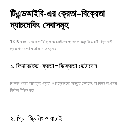
টিএন্ডআইবি-
এর
ক্রেতা–
বিক্রেতা
ম্যাচমেকিং
সেবাসমূহ
T&IB বাংলাদেশের এবং বৈশ্বিক ব্যবসায়ীদের প্রয়োজন অনুযায়ী একটি শক্তিশালী
ম্যাচমেকিং সেবা কাঠামো গড়ে তুলেছে
১. কিউরেটেড ক্রেতা–বিক্রেতা ডেটাবেস
বিভিন্ন খাতের যাচাইকৃত ক্রেতা ও বিক্রেতাদের বিস্তৃত ডেটাবেস, যা নির্ভুল অংশীদার
নির্বাচন নিশ্চিত করে।
২. প্রি-স্ক্রিনিং ও যাচাই