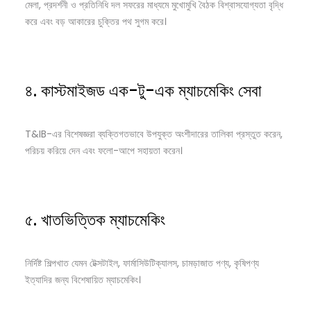
মেলা, প্রদর্শনী ও প্রতিনিধি দল সফরের মাধ্যমে মুখোমুখি বৈঠক বিশ্বাসযোগ্যতা বৃদ্ধি
করে এবং বড় আকারের চুক্তির পথ সুগম করে।
৪. কাস্টমাইজড এক-টু-এক ম্যাচমেকিং সেবা
T&IB-এর বিশেষজ্ঞরা ব্যক্তিগতভাবে উপযুক্ত অংশীদারের তালিকা প্রস্তুত করেন,
পরিচয় করিয়ে দেন এবং ফলো-আপে সহায়তা করেন।
৫. খাতভিত্তিক ম্যাচমেকিং
নির্দিষ্ট শিল্পখাত যেমন টেক্সটাইল, ফার্মাসিউটিক্যালস, চামড়াজাত পণ্য, কৃষিপণ্য
ইত্যাদির জন্য বিশেষায়িত ম্যাচমেকিং।