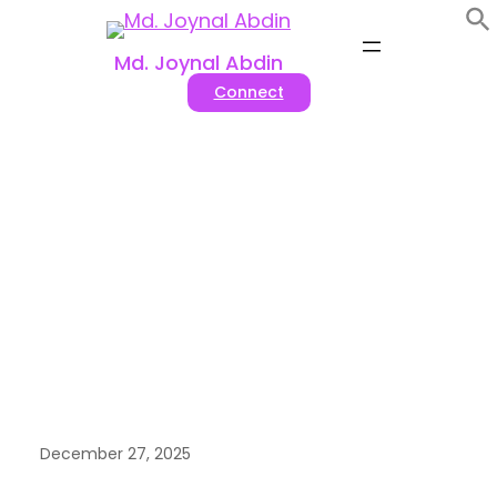
Skip
to
Md. Joynal Abdin
content
Connect
টিএন্ডআইবি-এর ক্রেতা–বিক্রেতা ম্যাচমেকিং
সেবা
December 27, 2025