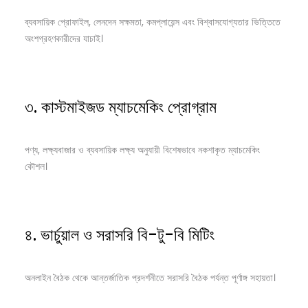
ব্যবসায়িক প্রোফাইল, লেনদেন সক্ষমতা, কমপ্লায়েন্স এবং বিশ্বাসযোগ্যতার ভিত্তিতে
অংশগ্রহণকারীদের যাচাই।
৩. কাস্টমাইজড ম্যাচমেকিং প্রোগ্রাম
পণ্য, লক্ষ্যবাজার ও ব্যবসায়িক লক্ষ্য অনুযায়ী বিশেষভাবে নকশাকৃত ম্যাচমেকিং
কৌশল।
৪. ভার্চুয়াল ও সরাসরি বি-টু-বি মিটিং
অনলাইন বৈঠক থেকে আন্তর্জাতিক প্রদর্শনীতে সরাসরি বৈঠক পর্যন্ত পূর্ণাঙ্গ সহায়তা।