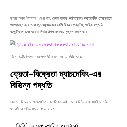
বাজার তথ্য বিশ্লেষণে দেখা যায়,
যেসব
ব্যবসা
কাঠামোবদ্ধ
ম্যাচমেকিং
প্রোগ্রামে
অংশগ্রহণ
করে
তারা
তুলনামূলকভাবে
বেশি
বিক্রয়
প্রবৃদ্ধি,
অধিক
রপ্তানি
।
বহুমুখীকরণ
এবং
আরও
নির্ভরযোগ্য
সরবরাহ
শৃঙ্খল
অর্জন
করে
টিএন্ডআইবি-এর ক্রেতা–বিক্রেতা ম্যাচমেকিং সেবা
ক্রেতা–
বিক্রেতা
ম্যাচমেকিং-
এর
বিভিন্ন
পদ্ধতি
ক্রেতা–বিক্রেতা ম্যাচমেকিং একমাত্রিক নয়। T&IB বিভিন্ন ব্যবসায়িক চাহিদা
অনুযায়ী একাধিক মডেল ব্যবহার করে:
১. ডিজিটাল ম্যাচমেকিং প্ল্যাটফর্ম