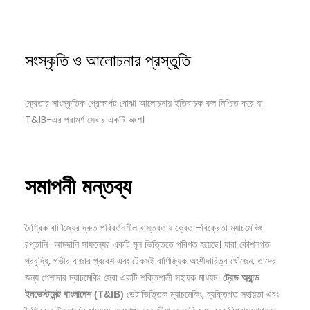
সংস্কৃতি ও আলোচনার প্রস্তুতি
ক্রেতার সাংস্কৃতিক প্রেক্ষাপট বোঝা আলোচনায় ইতিবাচক ফল নিশ্চিত করে যা
T&IB-এর পরামর্শ সেবার একটি অংশ।
সমাপনী
মন্তব্য
বৈশ্বিক বাণিজ্যের দ্রুত পরিবর্তনশীল বাস্তবতায় ক্রেতা–বিক্রেতা ম্যাচমেকিং
রপ্তানি–আমদানি সাফল্যের একটি মূল ভিত্তিতে পরিণত হয়েছে। যারা কৌশলগত
প্রবৃদ্ধি, গভীর বাজার প্রবেশ এবং টেকসই বাণিজ্যিক অংশীদারিত্ব খোঁজেন, তাদের
জন্য পেশাদার ম্যাচমেকিং সেবা একটি শক্তিশালী সহায়ক মাধ্যম।
ট্রেড
অ্যান্ড
ডেটাভিত্তিক ম্যাচমেকিং, ব্যক্তিগত সহায়তা এবং
ইনভেস্টমেন্ট
বাংলাদেশ (T&IB)