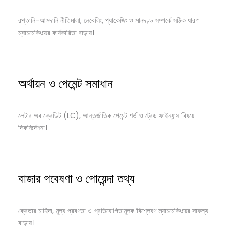
রপ্তানি–আমদানি নীতিমালা, লেবেলিং, প্যাকেজিং ও মানদণ্ড সম্পর্কে সঠিক ধারণা
ম্যাচমেকিংয়ের কার্যকারিতা বাড়ায়।
অর্থায়ন ও পেমেন্ট সমাধান
লেটার অব ক্রেডিট (LC), আন্তর্জাতিক পেমেন্ট শর্ত ও ট্রেড ফাইন্যান্স বিষয়ে
দিকনির্দেশনা।
বাজার গবেষণা ও গোয়েন্দা তথ্য
ক্রেতার চাহিদা, মূল্য প্রবণতা ও প্রতিযোগিতামূলক বিশ্লেষণ ম্যাচমেকিংয়ের সাফল্য
বাড়ায়।