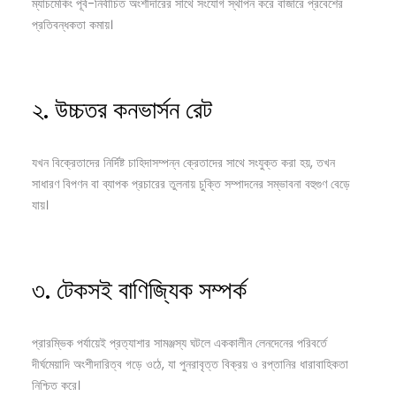
ম্যাচমেকিং পূর্ব-নির্বাচিত অংশীদারের সাথে সংযোগ স্থাপন করে বাজারে প্রবেশের
প্রতিবন্ধকতা কমায়।
২. উচ্চতর কনভার্সন রেট
যখন বিক্রেতাদের নির্দিষ্ট চাহিদাসম্পন্ন ক্রেতাদের সাথে সংযুক্ত করা হয়, তখন
সাধারণ বিপণন বা ব্যাপক প্রচারের তুলনায় চুক্তি সম্পাদনের সম্ভাবনা বহুগুণ বেড়ে
যায়।
৩. টেকসই বাণিজ্যিক সম্পর্ক
প্রারম্ভিক পর্যায়েই প্রত্যাশার সামঞ্জস্য ঘটলে এককালীন লেনদেনের পরিবর্তে
দীর্ঘমেয়াদি অংশীদারিত্ব গড়ে ওঠে, যা পুনরাবৃত্ত বিক্রয় ও রপ্তানির ধারাবাহিকতা
নিশ্চিত করে।