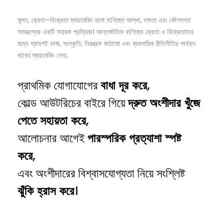
মূলত, ক্রেতা–বিক্রেতা ম্যাচমেকিং হলো বাণিজ্যে আস্থা, দক্ষতা এবং কৌশলগত
সামঞ্জস্যের একটি সহায়ক প্রক্রিয়া। আন্তর্জাতিক বাণিজ্যে ক্রেতা ও বিক্রেতাদের
মধ্যে প্রায়শই ভাষা, সংস্কৃতি, নিয়ন্ত্রক কাঠামো এবং ব্যবসায়িক রীতিনীতির পার্থক্য
থাকে। ম্যাচমেকিং সেবা,
প্রাথমিক যোগাযোগের
,
বাধা
দূর
করে
কোল্ড আউটরিচের বাইরে গিয়ে
দ্রুত
অংশীদার
খুঁজে
,
পেতে
সহায়তা
করে
আলোচনার আগেই
পারস্পরিক
প্রত্যাশা
স্পষ্ট
,
করে
এবং অংশীদারের বিশ্বাসযোগ্যতা নিয়ে সংশ্লিষ্ট
।
ঝুঁকি
হ্রাস
করে