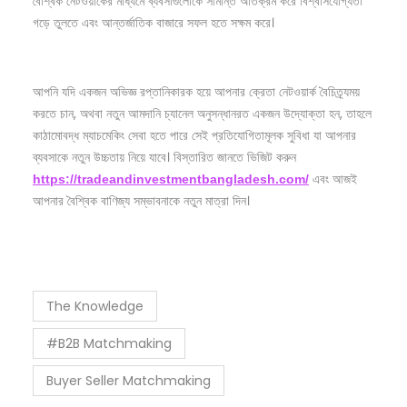
বৈশ্বিক নেটওয়ার্কের মাধ্যমে ব্যবসাগুলোকে সীমান্ত অতিক্রম করে বিশ্বাসযোগ্যতা
গড়ে তুলতে এবং আন্তর্জাতিক বাজারে সফল হতে সক্ষম করে।
আপনি যদি একজন অভিজ্ঞ রপ্তানিকারক হয়ে আপনার ক্রেতা নেটওয়ার্ক বৈচিত্র্যময়
করতে চান, অথবা নতুন আমদানি চ্যানেল অনুসন্ধানরত একজন উদ্যোক্তা হন, তাহলে
কাঠামোবদ্ধ ম্যাচমেকিং সেবা হতে পারে সেই প্রতিযোগিতামূলক সুবিধা যা আপনার
ব্যবসাকে নতুন উচ্চতায় নিয়ে যাবে। বিস্তারিত জানতে ভিজিট করুন
এবং আজই
https://tradeandinvestmentbangladesh.com/
আপনার বৈশ্বিক বাণিজ্য সম্ভাবনাকে নতুন মাত্রা দিন।
The Knowledge
#B2B Matchmaking
Buyer Seller Matchmaking