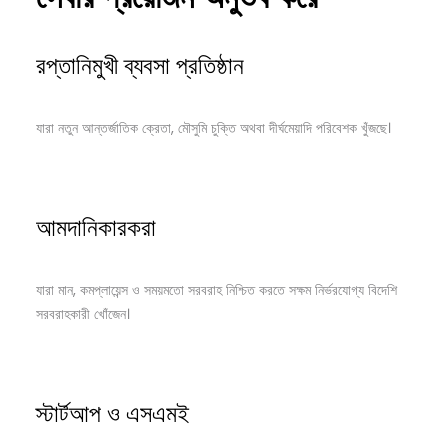
রপ্তানিমুখী ব্যবসা প্রতিষ্ঠান
যারা নতুন আন্তর্জাতিক ক্রেতা, মৌসুমি চুক্তি অথবা দীর্ঘমেয়াদি পরিবেশক খুঁজছে।
আমদানিকারকরা
যারা মান, কমপ্লায়েন্স ও সময়মতো সরবরাহ নিশ্চিত করতে সক্ষম নির্ভরযোগ্য বিদেশি
সরবরাহকারী খোঁজেন।
স্টার্টআপ ও এসএমই