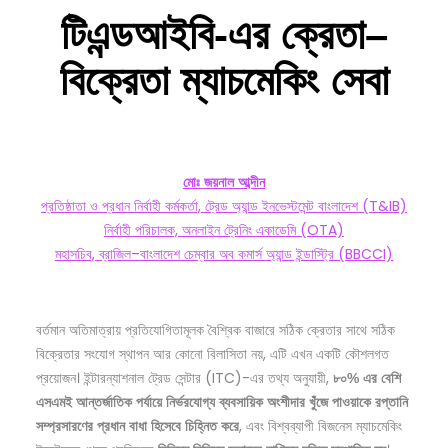
টিএন্ডআইবি-
এর
ক্রেতা–
বিক্রেতা
ম্যাচমেকিং
সেবা
মোঃ
জয়নাল
আব্দীন
প্রতিষ্ঠাতা ও প্রধান নির্বাহী কর্মকর্তা, ট্রেড অ্যান্ড ইনভেস্টমেন্ট বাংলাদেশ (T&IB)
নির্বাহী পরিচালক, অনলাইন ট্রেনিং একাডেমি (OTA)
মহাসচিব, ব্রাজিল–বাংলাদেশ চেম্বার অব কমার্স অ্যান্ড ইন্ডাস্ট্রি (BBCCI)
বর্তমান অতিমাত্রায় প্রতিযোগিতামূলক বৈশ্বিক বাজারে সঠিক ক্রেতার সাথে সঠিক
বিক্রেতার সংযোগ স্থাপন আর কোনো বিলাসিতা নয়, এটি এখন একটি কৌশলগত
প্রয়োজন। ইন্টারন্যাশনাল ট্রেড সেন্টার (ITC)-এর তথ্য অনুযায়ী,
৮০%
এর
বেশি
এসএমই
আন্তর্জাতিক
পর্যায়ে
নির্ভরযোগ্য
ব্যবসায়িক
অংশীদার
খুঁজে
পাওয়াকে
রপ্তানি
, এবং বিশ্বব্যাপী বিজনেস ম্যাচমেকিং
সম্প্রসারণের
প্রধান
বাধা
হিসেবে
চিহ্নিত
করে