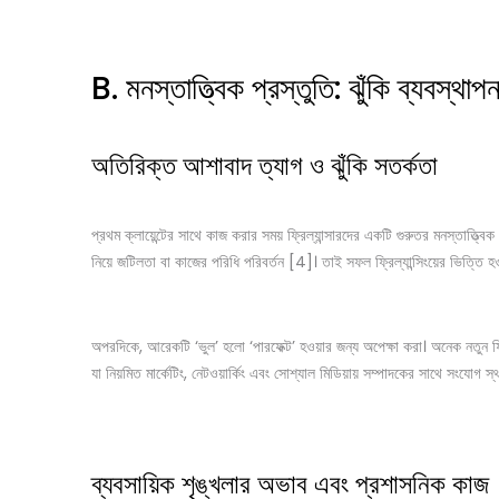
B. মনস্তাত্ত্বিক প্রস্তুতি: ঝুঁকি ব্যবস্থা
অতিরিক্ত আশাবাদ ত্যাগ ও ঝুঁকি সতর্কতা
প্রথম ক্লায়েন্টের সাথে কাজ করার সময় ফ্রিল্যান্সারদের একটি গুরুতর মনস্তাত্ত্বি
নিয়ে জটিলতা বা কাজের পরিধি পরিবর্তন [4]। তাই সফল ফ্রিল্যান্সিংয়ের ভিত্তি 
অপরদিকে, আরেকটি ‘ভুল’ হলো ‘পারফেক্ট’ হওয়ার জন্য অপেক্ষা করা। অনেক নতুন ফ্রি
যা নিয়মিত মার্কেটিং, নেটওয়ার্কিং এবং সোশ্যাল মিডিয়ায় সম্পাদকের সাথে সংযোগ 
ব্যবসায়িক শৃঙ্খলার অভাব এবং প্রশাসনিক কাজ