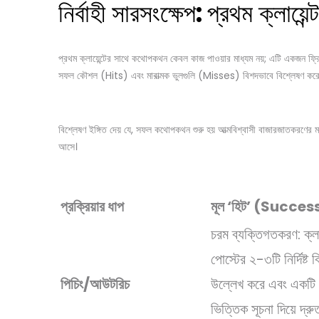
নির্বাহী সারসংক্ষেপ
:
প্রথম ক্লায়েন
প্রথম ক্লায়েন্টের সাথে কথোপকথন কেবল কাজ পাওয়ার মাধ্যম নয়; এটি একজন ফ্রিল্
সফল কৌশল (Hits) এবং মারাত্মক ভুলগুলি (Misses) বিশদভাবে বিশ্লেষণ করে
বিশ্লেষণ ইঙ্গিত দেয় যে, সফল কথোপকথন শুরু হয় আত্মবিশ্বাসী বাজারজাতকরণের মাধ
আসে।
প্রক্রিয়ার ধাপ
মূল ‘হিট’ (Succe
চরম ব্যক্তিগতকরণ: ক্লায
পোস্টের ২-৩টি নির্দিষ্ট 
পিচিং/আউটরিচ
উল্লেখ করে এবং একটি 
ভিত্তিক সূচনা দিয়ে দ্র