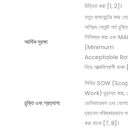
চিহ্নিত করা [1, 2]।
নতুন ক্লায়েন্টের কাছ 
অগ্রিম পেমেন্ট শর্ত চুক্ত
লিপিবদ্ধ করা এবং MA
আর্থিক সুরক্ষা
(Minimum
Acceptable Ra
নিয়ে আত্মবিশ্বাসী থাক
লিখিত SOW (Sco
Work) চূড়ান্ত করা, 
চুক্তি এবং প্রত্যাশা
ডেলিভারেবল এবং যোগা
চ্যানেল পরিষ্কারভাবে সংজ
করা থাকে [7, 8]।