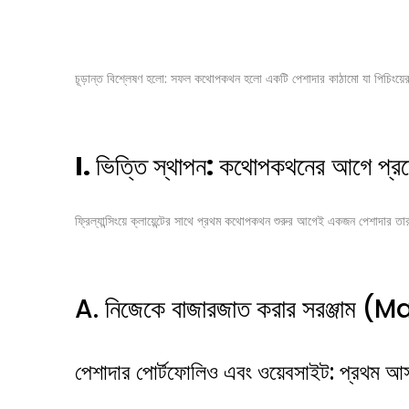
চূড়ান্ত বিশ্লেষণ হলো: সফল কথোপকথন হলো একটি পেশাদার কাঠামো যা পিচিংয়ের
I.
ভিত্তি স্থাপন
:
কথোপকথনের আগে প্রয়
ফ্রিল্যান্সিংয়ে ক্লায়েন্টের সাথে প্রথম কথোপকথন শুরুর আগেই একজন পেশাদার তা
A. নিজেকে বাজারজাত করার সরঞ্জা
পেশাদার পোর্টফোলিও এবং ওয়েবসাইট: প্রথম আস্থ