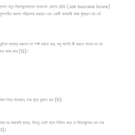
 মার্কেটপ্লেসে নতুন ফ্রিল্যান্সারদের সাধারণত কোনো JSS (Job Success Score)
কটি সুসংগঠিত ব্যবসা পরিচালনা করছেন এবং একটি অস্থায়ী কাজ খুঁজছেন না। এই
েন্টকে সাহায্য করবেন তা স্পষ্ট করতে হবে, শুধু আপনি কী করতে পারেন তা নয়
িসেবে কাজ করে [12]।
ণমান নিয়ে আসছেন, তার মূল্য বুঝতে হবে [5]।
যায্য দর কষাকষি করছে, কিন্তু একই সাথে নিশ্চিত করে যে ফ্রিল্যান্সার যেন তার
13]।