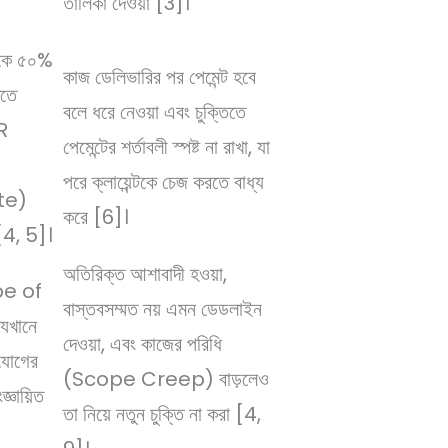
তালিকা দেওয়া [3]।
থেকে ৫০%
কাজ ডেলিভারির পর পেমেন্ট হবে
িতে
বলে ধরে নেওয়া এবং চুক্তিতে
R
পেমেন্টের শর্তাবলী স্পষ্ট না রাখা, যা
পরে ক্লায়েন্টকে চেজ করতে বাধ্য
te)
করে [6]।
া [4, 5]।
অতিরিক্ত আশাবাদী হওয়া,
pe of
বাস্তবসম্মত নয় এমন ডেডলাইন
যেখানে
দেওয়া, এবং কাজের পরিধি
যোগের
(Scope Creep) বাড়লেও
্ঞায়িত
তা নিয়ে নতুন চুক্তি না করা [4,