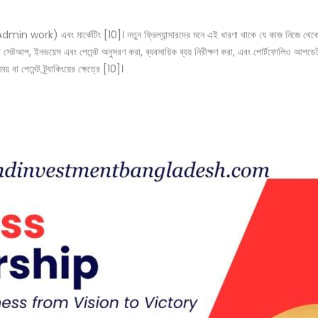
Admin work) এবং মার্কেটিং [10]। নতুন ফ্রিল্যান্সারদের মনে এই ধারণা থাকে যে কাজ নিজে থেকে
্টের সেটআপ, ইনভয়েস এবং পেমেন্ট অনুসরণ করা, ব্যবসায়িক ব্যয় নিরীক্ষণ করা, এবং পোর্টফোলিও আপ
বা পেমেন্ট ট্র্যাকিংয়ের ক্ষেত্রে [10]।