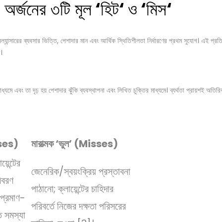
্ট অর্জনের ৩টি মূল
‘
হিট
‘
ও
‘
মিস
‘
যান্সারের ব্যবসার ভিত্তি, পেশাদার মান এবং আর্থিক স্থিতিশীলতা নির্ধারণের প্রথম সুযোগ। এই প্রতি
।
্যমে এবং তা দৃঢ় হয় পেশাদার ঝুঁকি ব্যবস্থাপনা এবং লিখিত চুক্তির মাধ্যমে। ব্যর্থতা প্রায়শই অত
sses)
মারাত্মক ‘ভুল’ (Misses)
়েন্টের
জেনেরিক/স্বয়ংক্রিয় প্রস্তাবনা
বিবরণ
পাঠানো; ক্লায়েন্টের চাহিদার
প্রমাণ-
পরিবর্তে নিজের দক্ষতা পরিসরের
ুত সমস্যা