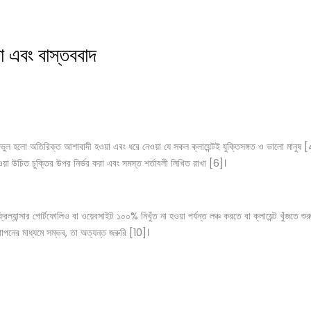
পনা এবং বাস্তববাদ
ক ভুল হলো অতিরিক্ত আশাবাদী হওয়া এবং ধরে নেওয়া যে সকল ক্লায়েন্টই যুক্তিসঙ্গত ও ভালো মানুষ [4]। 
হওয়া উচিত চুক্তির উপর নির্ভর করা এবং সমস্ত শর্তাবলী লিখিত রাখা [6]।
ল্যান্সার পোর্টফোলিও বা ওয়েবসাইট ১০০% নিখুঁত না হওয়া পর্যন্ত লঞ্চ করতে বা ক্লায়েন্ট খুঁজতে শ
স্থাপনের মাধ্যমে সম্ভব, তা অত্যন্ত জরুরি [10]।