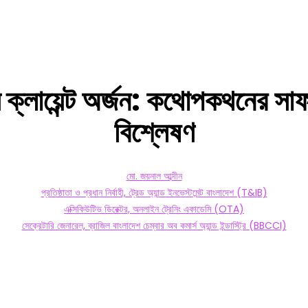
ম
ক্লায়েন্ট
অর্জন:
কথোপকথনের
সা
বিশ্লেষণ
মো. জয়নাল আব্দীন
প্রতিষ্ঠাতা ও প্রধান নির্বাহী, ট্রেড অ্যান্ড ইনভেস্টমেন্ট বাংলাদেশ (T&IB)
এক্সিকিউটিভ ডিরেক্টর, অনলাইন ট্রেনিং একাডেমি (OTA)
সেক্রেটারি জেনারেল, ব্রাজিল বাংলাদেশ চেম্বার অব কমার্স অ্যান্ড ইন্ডাস্ট্রি (BBCCI)