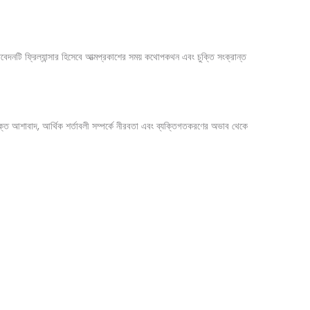
বেদনটি ফ্রিল্যান্সার হিসেবে আত্মপ্রকাশের সময় কথোপকথন এবং চুক্তি সংক্রান্ত
িরিক্ত আশাবাদ, আর্থিক শর্তাবলী সম্পর্কে নীরবতা এবং ব্যক্তিগতকরণের অভাব থেকে