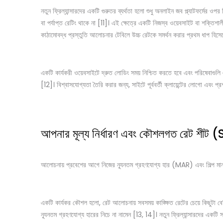
নতুন ফ্রিল্যান্সারদের একটি গুরুতর ব্যর্থতা হলো শুধু অনলাইন জব প্ল্যাটফর্
বা পর্যাপ্ত রেটিং থাকে না [11]। এই ক্ষেত্রে একটি নিজস্ব ওয়েবসাইট বা শক্তিশাল
কাঠামোবদ্ধ প্রস্তুতি আলোচনার টেবিলে উচ্চ রেটকে সমর্থন করার প্রথম ধাপ হিস
একটি কার্যকরী ওয়েবসাইটে দ্রুত লোডিং সময় নিশ্চিত করতে হবে এবং পরিষেবাগুলি এ
[12]। বিশ্বাসযোগ্যতা তৈরি করার জন্য, সাইটে পূর্ববর্তী ক্লায়েন্টের লোগো এবং
আপনার মূল্য নির্ধারণ এবং কৌশলগত রেট শ
আলোচনায় প্রবেশের আগে নিজের ন্যূনতম গ্রহণযোগ্য হার (MAR) এবং শিল্প মান সম
একটি কার্যকর কৌশল হলো, রেট আলোচনায় সবসময় কাঙ্ক্ষিত রেটের চেয়ে কিছুটা বেশি 
ন্যূনতম গ্রহণযোগ্য হারের নিচে না নামেন [13, 14]। নতুন ফ্রিল্যান্সারদের একটি 