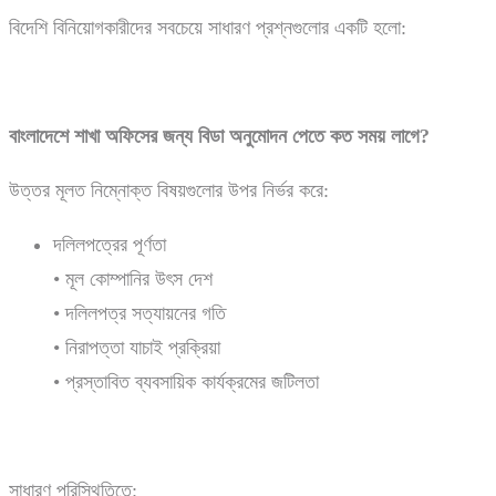
বিদেশি বিনিয়োগকারীদের সবচেয়ে সাধারণ প্রশ্নগুলোর একটি হলো:
বাংলাদেশে
শাখা
অফিসের
জন্য
বিডা
অনুমোদন
পেতে
কত
সময়
লাগে?
উত্তর মূলত নিম্নোক্ত বিষয়গুলোর উপর নির্ভর করে:
দলিলপত্রের পূর্ণতা
• মূল কোম্পানির উৎস দেশ
• দলিলপত্র সত্যায়নের গতি
• নিরাপত্তা যাচাই প্রক্রিয়া
• প্রস্তাবিত ব্যবসায়িক কার্যক্রমের জটিলতা
সাধারণ পরিস্থিতিতে: