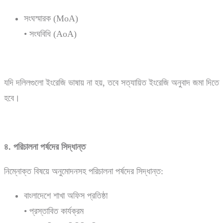
সংঘস্মারক (MoA)
• সংঘবিধি (AoA)
যদি দলিলগুলো ইংরেজি ভাষায় না হয়, তবে সত্যায়িত ইংরেজি অনুবাদ জমা দিতে
হবে।
৪.
পরিচালনা
পর্ষদের
সিদ্ধান্ত
নিম্নোক্ত বিষয়ে অনুমোদনসহ পরিচালনা পর্ষদের সিদ্ধান্ত:
বাংলাদেশে শাখা অফিস প্রতিষ্ঠা
• প্রস্তাবিত কার্যক্রম