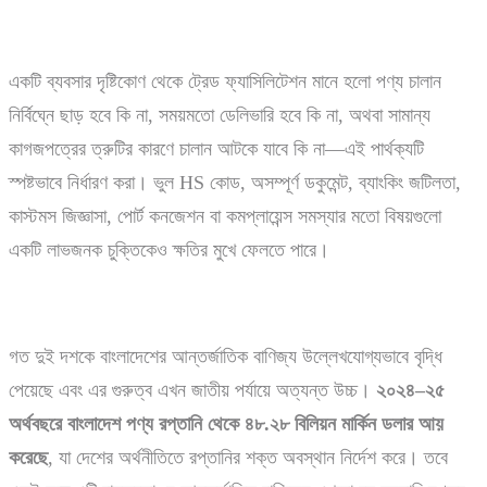
একটি ব্যবসার দৃষ্টিকোণ থেকে ট্রেড ফ্যাসিলিটেশন মানে হলো পণ্য চালান
নির্বিঘ্নে ছাড় হবে কি না, সময়মতো ডেলিভারি হবে কি না, অথবা সামান্য
কাগজপত্রের ত্রুটির কারণে চালান আটকে যাবে কি না—এই পার্থক্যটি
স্পষ্টভাবে নির্ধারণ করা। ভুল HS কোড, অসম্পূর্ণ ডকুমেন্ট, ব্যাংকিং জটিলতা,
কাস্টমস জিজ্ঞাসা, পোর্ট কনজেশন বা কমপ্লায়েন্স সমস্যার মতো বিষয়গুলো
একটি লাভজনক চুক্তিকেও ক্ষতির মুখে ফেলতে পারে।
গত দুই দশকে বাংলাদেশের আন্তর্জাতিক বাণিজ্য উল্লেখযোগ্যভাবে বৃদ্ধি
পেয়েছে এবং এর গুরুত্ব এখন জাতীয় পর্যায়ে অত্যন্ত উচ্চ।
২০২৪–
২৫
অর্থবছরে
বাংলাদেশ
পণ্য
রপ্তানি
থেকে
৪৮.
২৮
বিলিয়ন
মার্কিন
ডলার
আয়
করেছে
, যা দেশের অর্থনীতিতে রপ্তানির শক্ত অবস্থান নির্দেশ করে। তবে