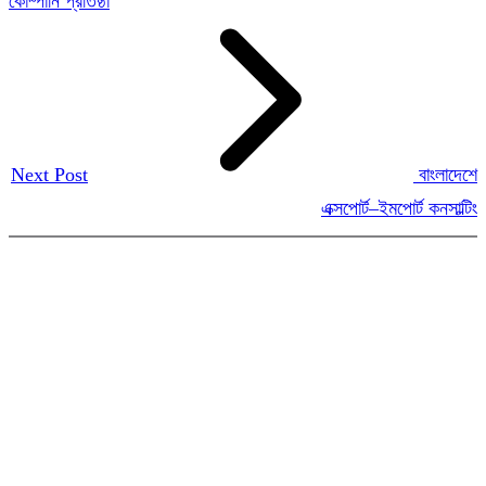
কোম্পানি প্রতিষ্ঠা
Next Post
বাংলাদেশে
এক্সপোর্ট–ইমপোর্ট কনসাল্টিং