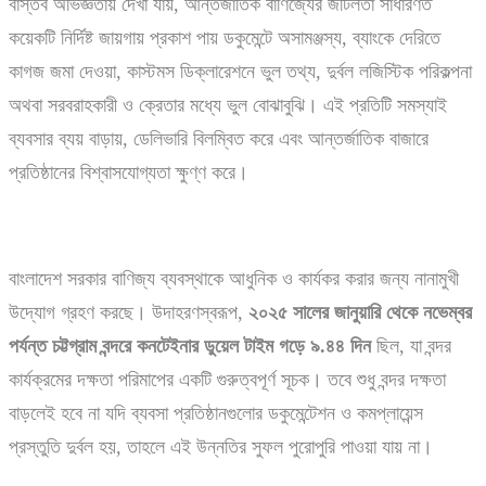
বাস্তব অভিজ্ঞতায় দেখা যায়, আন্তর্জাতিক বাণিজ্যের জটিলতা সাধারণত
কয়েকটি নির্দিষ্ট জায়গায় প্রকাশ পায় ডকুমেন্টে অসামঞ্জস্য, ব্যাংকে দেরিতে
কাগজ জমা দেওয়া, কাস্টমস ডিক্লারেশনে ভুল তথ্য, দুর্বল লজিস্টিক পরিকল্পনা
অথবা সরবরাহকারী ও ক্রেতার মধ্যে ভুল বোঝাবুঝি। এই প্রতিটি সমস্যাই
ব্যবসার ব্যয় বাড়ায়, ডেলিভারি বিলম্বিত করে এবং আন্তর্জাতিক বাজারে
প্রতিষ্ঠানের বিশ্বাসযোগ্যতা ক্ষুণ্ণ করে।
বাংলাদেশ সরকার বাণিজ্য ব্যবস্থাকে আধুনিক ও কার্যকর করার জন্য নানামুখী
উদ্যোগ গ্রহণ করছে। উদাহরণস্বরূপ,
২০২৫
সালের
জানুয়ারি
থেকে
নভেম্বর
পর্যন্ত
চট্টগ্রাম
বন্দরে
কনটেইনার
ডুয়েল
টাইম
গড়ে
৯.
৪৪
দিন
ছিল, যা বন্দর
কার্যক্রমের দক্ষতা পরিমাপের একটি গুরুত্বপূর্ণ সূচক। তবে শুধু বন্দর দক্ষতা
বাড়লেই হবে না যদি ব্যবসা প্রতিষ্ঠানগুলোর ডকুমেন্টেশন ও কমপ্লায়েন্স
প্রস্তুতি দুর্বল হয়, তাহলে এই উন্নতির সুফল পুরোপুরি পাওয়া যায় না।