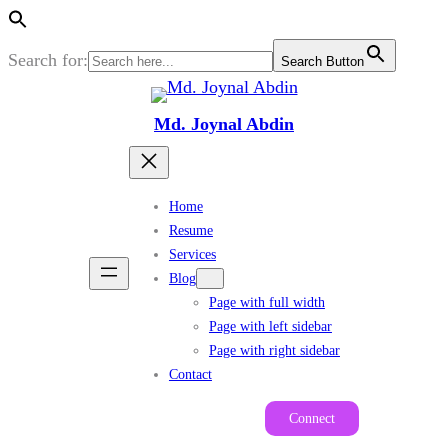
Search for:
Search Button
Skip
to
Md. Joynal Abdin
content
Home
Resume
Services
Blog
Page with full width
Page with left sidebar
Page with right sidebar
Contact
Connect