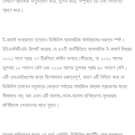
যেখানে গ্রাহকরা অনুসন্ধান করে, তুলনা করে, সম্পৃক্ত হয় এবং সিদ্ধান্ত
গ্রহণ করে।
ই-কমার্স সংক্রান্ত তথ্যেও ডিজিটাল ব্যবসায়িক কার্যক্রমের গুরুত্ব স্পষ্ট।
ইউএনসিটিএডি রিপোর্ট করেছে যে ৪৩টি অর্থনীতিতে ব্যবসায়িক ই-কমার্স বিক্রয়
২০২২ সালে প্রায় ২৭ ট্রিলিয়ন মার্কিন ডলারে পৌঁছেছে, যা ২০২১ সালের
তুলনায় ১০ শতাংশ বেশি এবং ২০১৬ সালের তুলনায় প্রায় ৬০ শতাংশ বেশি।
এটি এসএমইগুলোর জন্য বিশেষভাবে গুরুত্বপূর্ণ, কারণ এটি নিশ্চিত করে যে
ডিজিটাল চ্যানেল শুধুমাত্র ভোক্তা পর্যায়ের সামাজিক মাধ্যম প্রচারণার মধ্যে
সীমাবদ্ধ নয়; বরং এখন এটি ব্যবসা-থেকে-ব্যবসা বাণিজ্যসহ মূলধারার
বাণিজ্যিক লেনদেনের সাথে যুক্ত।
ব্যবসা মালিকদের জন্য এর অর্থ একটাই: ডিজিটাল মার্কেটিং শেখা শুধুমাত্র