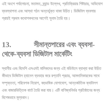
এই অংশে পর্যালোচনা, মতামত, ব্র্যান্ড উল্লেখ, প্রতিক্রিয়ার শিষ্টাচার, অভিযোগ
ব্যবস্থাপনা এবং আস্থা গঠন অন্তর্ভুক্ত থাকা উচিত। ডিজিটাল ব্যবসায়
প্রায়ই প্রথম কথোপকথনের আগেই সুনাম তৈরি হয়।
13. সীমান্তপারের এবং ব্যবসা-
থেকে-ব্যবসা ডিজিটাল মার্কেটিং
স্থানীয় এবং বিদেশি এসএমই মালিকদের জন্য এই মডিউলে ব্যাখ্যা করা উচিত
কীভাবে ডিজিটাল চ্যানেল ব্যবহার করে রপ্তানি প্রচার, আমদানিকারকের সাথে
সম্পৃক্ততা, পরিবেশক নিয়োগ, বহুভাষিক যোগাযোগ, আন্তর্জাতিক ক্যাটালগ
এবং বাজারভিত্তিক বার্তা তৈরি করা যায়। এটি বাণিজ্যনির্ভর প্রতিষ্ঠানের জন্য
বিশেষভাবে মূল্যবান।