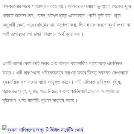
লক্ষ্যগুলোর সাথে সামঞ্জস্য করতে হয়। মালিককে সাধারণ ভুলগুলো থেকেও দূরে
থাকতে জানতে হবে, যেমন কৌশল ছাড়া এলোমেলো পোস্ট বুস্ট করা, ভুয়া
অনুসারী কেনা, ওয়েবসাইটের মান উপেক্ষা করা, লিড ট্র্যাক করতে ব্যর্থ হওয়া বা
স্পষ্ট রূপান্তর পথ ছাড়া বিজ্ঞাপনে অর্থ ব্যয় করা।
একটি ভালো কোর্স তাই তত্ত্ব এবং বাস্তব ব্যবসায়িক প্রয়োগকে একত্রিত
করবে। এটি ধারণাগুলো পরিষ্কারভাবে ব্যাখ্যা করবে কিন্তু সবসময় সেগুলোকে
ব্যবসায়িক ফলাফলের সাথে সংযুক্ত করবে। এটি মালিকদের বিক্রয় বৃদ্ধি,
গ্রাহকের মূল্য, সুনাম, খরচ নিয়ন্ত্রণ এবং প্রতিযোগিতামূলক অবস্থানের
দৃষ্টিকোণ থেকে মার্কেটিং বুঝতে সাহায্য করবে।