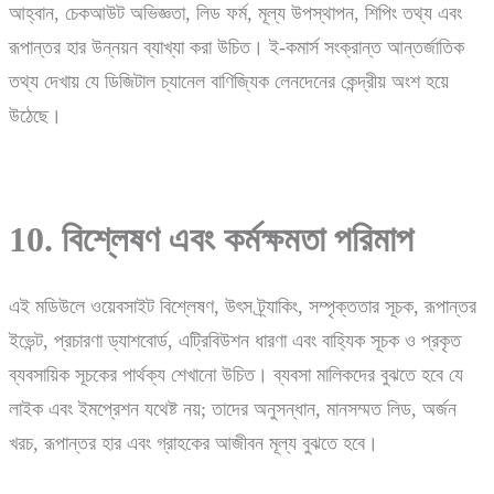
আহ্বান, চেকআউট অভিজ্ঞতা, লিড ফর্ম, মূল্য উপস্থাপন, শিপিং তথ্য এবং
রূপান্তর হার উন্নয়ন ব্যাখ্যা করা উচিত। ই-কমার্স সংক্রান্ত আন্তর্জাতিক
তথ্য দেখায় যে ডিজিটাল চ্যানেল বাণিজ্যিক লেনদেনের কেন্দ্রীয় অংশ হয়ে
উঠেছে।
10. বিশ্লেষণ এবং কর্মক্ষমতা পরিমাপ
এই মডিউলে ওয়েবসাইট বিশ্লেষণ, উৎস ট্র্যাকিং, সম্পৃক্ততার সূচক, রূপান্তর
ইভেন্ট, প্রচারণা ড্যাশবোর্ড, এট্রিবিউশন ধারণা এবং বাহ্যিক সূচক ও প্রকৃত
ব্যবসায়িক সূচকের পার্থক্য শেখানো উচিত। ব্যবসা মালিকদের বুঝতে হবে যে
লাইক এবং ইমপ্রেশন যথেষ্ট নয়; তাদের অনুসন্ধান, মানসম্মত লিড, অর্জন
খরচ, রূপান্তর হার এবং গ্রাহকের আজীবন মূল্য বুঝতে হবে।