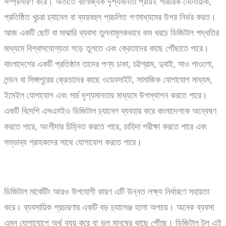
সম্প্রসারণ করে। অতীতে বাণিজ্যিক দৃশ্যমানতা প্রায়ই শারীরিক নেটওয়ার্ক,
প্রতিষ্ঠিত খুচরা চ্যানেল বা ব্যয়বহুল প্রচলিত গণমাধ্যমের উপর নির্ভর করত।
আজ একটি ছোট বা মাঝারি ব্যবসা তুলনামূলকভাবে কম খরচে ডিজিটাল পদ্ধতির
মাধ্যমে বিশ্বাসযোগ্যতা গড়ে তুলতে এবং ক্রেতাদের কাছে পৌঁছাতে পারে।
বাংলাদেশের একটি প্রতিষ্ঠান তাদের পণ্য ঢাকা, চট্টগ্রাম, দুবাই, সাও পাওলো,
লন্ডন বা সিঙ্গাপুরের ক্রেতাদের কাছে ওয়েবসাইট, সামাজিক যোগাযোগ মাধ্যম,
ইমেইল যোগাযোগ এবং সার্চ দৃশ্যমানতার মাধ্যমে উপস্থাপন করতে পারে।
একটি বিদেশি এসএমইও ডিজিটাল চ্যানেল ব্যবহার করে বাংলাদেশকে অন্বেষণ
করতে পারে, অংশীদার চিহ্নিত করতে পারে, চাহিদা পরীক্ষা করতে পারে এবং
সম্ভাব্য গ্রাহকদের সাথে যোগাযোগ করতে পারে।
ডিজিটাল মার্কেটিং আরও উপযোগী কারণ এটি উন্নত লক্ষ্য নির্ধারণে সহায়তা
করে। ব্যবসায়িক প্রচারণার একটি বড় চ্যালেঞ্জ হলো অপচয়। অনেক ব্যবসা
এমন যোগাযোগে অর্থ ব্যয় করে যা ভুল মানুষের কাছে পৌঁছে। ডিজিটাল টুল এই