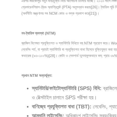
এরপর মারকোসুর নতুন বহিঃচুক্তি নিয়ে আলোচনা চালিয়ে যাচ্ছে। ২০২৩ সালে সিঙ
প্রেফারেনশিয়াল ট্রেড অ্যাগ্রিমেন্ট (PTA) অনুসন্ধান করছে[26]। ট্যারিফ
(অর্থনীতি মন্ত্রণালয় সব NCM কোড ও শুল্ক প্রকাশ করে[21])।
নন-
ট্যারিফ
ব্যবস্থা (NTM)
ব্রাজিল বিশেষত প্রযুক্তিগত ও স্যানিটারি বিধিতে বহু NTM প্রয়োগ করে। 
লেবেলিং শর্ত, যা প্রায়ই স্যানিটারি বা প্রযুক্তিগত বাধা হিসেবে যুক্তিযুক্ত 
কভারেজ (৯৩–১০০%)[28]। কোটা ও সেফগার্ড তুলনামূলকভাবে কম; প্রায় ৩৯% আম
প্রধান NTM
অন্তর্ভুক্ত:
স্যানিটারি/
ফাইটোস্যানিটারি (SPS)
বিধি:
ব্রাজিল
ও টেক্সটাইল চালানে SPS পরীক্ষা হয়।
বাণিজ্যে
প্রযুক্তিগত
বাধা (TBT):
লেবেলিং, প্যাক
আমদানি
লাইসেন্সিং:
অধিকাংশ লাইসেন্সিং স্বয়ংক