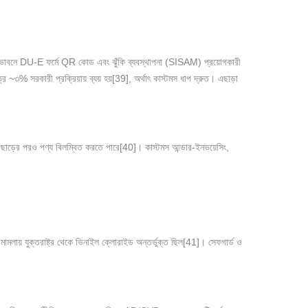
নে DU-E ফর্মে QR কোড এবং ঝুঁকি ব্যবস্থাপনা (SISAM) প্রয়োগকারী
~৩% সরকারী প্রক্রিয়ায় ব্যয় হয়[39], অর্থাৎ কাস্টমস ধাপ দ্রুত। এছাড়া
 ছাড়ের পরও পণ্য বিলম্বিত করতে পারে[40]। কাস্টমস আন্ডার-ইনভয়েসিং,
 মামলায় যুক্তরাষ্ট্র থেকে ভিনাইল ক্লোরাইড অন্তর্ভুক্ত ছিল[41]। সেফগার্ড ও