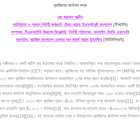
ব্রাজিলের
কাস্টমস
শুল্ক
মোঃ জয়নাল আব্দীন
প্রতিষ্ঠাতা ও প্রধান নির্বাহী কর্মকর্তা, ট্রেড অ্যান্ড ইনভেস্টমেন্ট বাংলাদেশ
(টিআইবি)
সম্পাদক, টিএন্ডআইবি বিজনেস ডিরেক্টরি
;
নির্বাহী পরিচালক, অনলাইন ট্রেনিং একাডেমি
মহাসচিব, ব্রাজিল বাংলাদেশ চেম্বার অব কমার্স অ্যান্ড ইন্ডাস্ট্রি
(
বিবিসিসিআই)
osur) অঙ্গীকার ও একটি জটিল কর কাঠামোর দ্বারা নির্ধারিত। আমদানিকৃত পণ্য মারকোসুর
ের কমন এক্সটার্নাল ট্যারিফ (CET) অনুসরণ করে। ব্রাজিলের গড় সর্বাধিক সুবিধাপ্রাপ্ত দেশ (MFN) শু
 সালে ব্রাজিল সাময়িকভাবে অধিকাংশ আমদানিতে ১০% শুল্ক হ্রাস করেছিল[3]। আমদানি শুল্ক 
গ্যভাবে বাড়ায়[5][6]। নন-ট্যারিফ ব্যবস্থা (NTM) ব্যাপক: ৮৬% আমদানিতে অন্তত একটি NTM 
ধ্যমে কাস্টমস আধুনিকায়ন করেছে[8][9], ফলে রপ্তানি ক্লিয়ারেন্স সময় ~১০৮ ঘণ্টায় নেমেছে[10
ব কম বা শূন্য[2]। ২০২৩ সালে ব্রাজিল প্রায় ~$২৪০ বিলিয়ন মূল্যের পণ্য আমদানি করেছে[11], য
দেশে রপ্তানি প্রায় $২.৬–২.৭ বিলিয়ন[13], আর বাংলাদেশের রপ্তানি মাত্র ~$১৫৬–১৭৫ মিলিয়ন[14
ভূমিকা রাখছে[15][16]। এই প্রবন্ধে বর্তমান তথ্য ও উদাহরণসহ ব্রাজিলের কাস্টমস শুল্ক বিশদভা