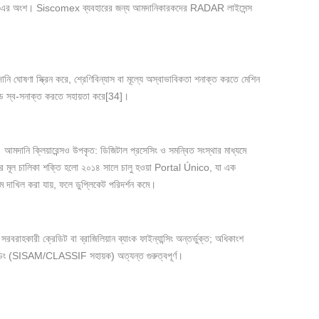
co”-এর অংশ। Siscomex ব্যবহারের জন্য আমদানিকারকদের RADAR লাইসেন্স
 ঘোষণা স্ক্রিন করে, শ্রেণিবিন্যাস বা মূল্যে অস্বাভাবিকতা শনাক্ত করতে মেশিন
কোড স্ব-সনাক্ত করতে সহায়তা করে[34]।
]। আমদানি ক্লিয়ারেন্সও উপকৃত: ডিজিটাল প্রসেসিং ও সমন্বিত সংস্থার মাধ্যমে
। এর মূল চালিকা শক্তি হলো ২০১৪ সালে চালু হওয়া Portal Único, যা এক
দাখিল করা যায়, ফলে ডুপ্লিকেট পরিদর্শন কমে।
রাহকারী ক্রেডিট বা ব্রাজিলিয়ান ব্যাংক ফাইন্যান্সিং অন্তর্ভুক্ত; অধিকাংশ
 কোডিং (SISAM/CLASSIF সহায়ক) অত্যন্ত গুরুত্বপূর্ণ।