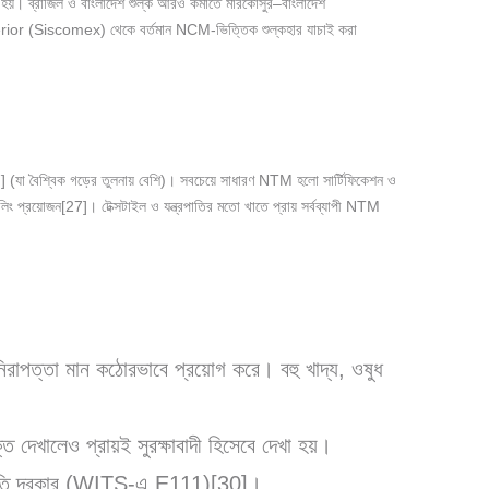
িত হয়। ব্রাজিল ও বাংলাদেশ শুল্ক আরও কমাতে মারকোসুর–বাংলাদেশ
Exterior (Siscomex) থেকে বর্তমান NCM-ভিত্তিক শুল্কহার যাচাই করা
যা বৈশ্বিক গড়ের তুলনায় বেশি)। সবচেয়ে সাধারণ NTM হলো সার্টিফিকেশন ও
লিং প্রয়োজন[27]। টেক্সটাইল ও যন্ত্রপাতির মতো খাতে প্রায় সর্বব্যাপী NTM
পত্তা মান কঠোরভাবে প্রয়োগ করে। বহু খাদ্য, ওষুধ
ি দেখালেও প্রায়ই সুরক্ষাবাদী হিসেবে দেখা হয়।
 অনুমতি দরকার (WITS-এ E111)[30]।