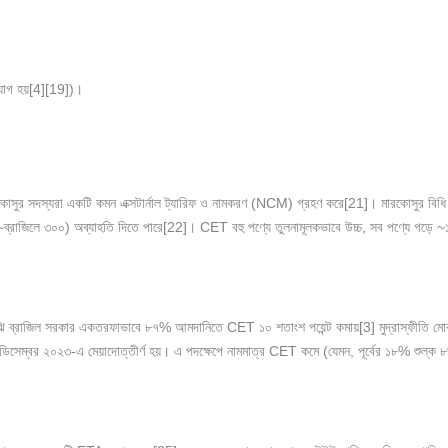
যোগ হয়[4][19])।
 সদস্যরা একটি কমন এক্সটার্নাল ট্যারিফ ও নামকরণ (NCM) গ্রহণ করে[21]। মারকোসুর বিধি অনু
্রাজিলে ৩০০) অব্যাহতি দিতে পারে[22]। CET বহু পণ্যে তুলনামূলকভাবে উচ্চ, সব পণ্যে গড়ে ~১
ঝি ব্রাজিল সরকার একতরফাভাবে ৮৭% আমদানিতে CET ১০ শতাংশ পয়েন্ট কমায়[3] মুদ্রাস্ফীতি মোকা
এটি ৩১ ডিসেম্বর ২০২৩-এ মেয়াদোত্তীর্ণ হয়। এ পদক্ষেপে নামমাত্র CET কমে (যেমন, পূর্বের ১৮% 