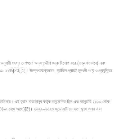
যায়ী সদস্য দেশগুলো অভ্যন্তরীণ শুল্ক বিলোপ করে (তত্ত্বগতভাবে) এবং
১–১২%[23][1]। উল্লেখযোগ্যভাবে, ব্রাজিল প্রায়ই মূলধনী পণ্য ও প্রযুক্তির
বিলায়। এই হ্রাস মারকোসুর কর্তৃক অনুমোদিত ছিল এবং জানুয়ারি ২০২৩ থেকে
শুল্ক ৮%-এ নেমে আসে)[3]। ২০২২–২০২৩ জুড়ে এটি ভোক্তা মূল্য কমায় এবং