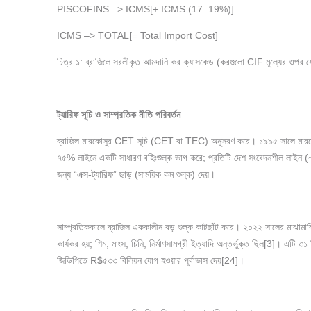
PISCOFINS –> ICMS[+ ICMS (17–19%)]
ICMS –> TOTAL[= Total Import Cost]
চিত্র ১: ব্রাজিলে সরলীকৃত আমদানি কর ক্যাসকেড (করগুলো CIF মূল্যের ওপর 
ট্যারিফ
সূচি
ও
সাম্প্রতিক
নীতি
পরিবর্তন
ব্রাজিল মারকোসুর CET সূচি (CET বা TEC) অনুসরণ করে। ১৯৯৫ সালে মারকোসুর
৭৫% লাইনে একটি সাধারণ বহিঃশুল্ক ভাগ করে; প্রতিটি দেশ সংবেদনশীল লাইন (~ব
জন্য “এক্স-ট্যারিফ” ছাড় (সাময়িক কম শুল্ক) দেয়।
সাম্প্রতিককালে ব্রাজিল এককালীন বড় শুল্ক কাটছাঁট করে। ২০২২ সালের মাঝামা
কার্যকর হয়; শিম, মাংস, চিনি, নির্মাণসামগ্রী ইত্যাদি অন্তর্ভুক্ত ছিল[3]। 
জিডিপিতে R$৫৩৩ বিলিয়ন যোগ হওয়ার পূর্বাভাস দেয়[24]।