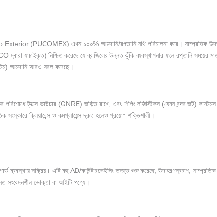
o Exterior (PUCOMEX) এখন ১০০% আমদানি/রপ্তানি নথি পরিচালনা করে। সাম্প্রতিক উদ্ভাব
ারা যাচাইকৃত) নিশ্চিত করেছে যে ব্রাজিলের উন্নত ঝুঁকি ব্যবস্থাপনার ফলে রপ্তানি সময়ের মাত্র 
স্টেম) আমদানি আরও সরল করেছে।
 কর পরিশোধে ট্যাক্স ভাউচার (GNRE) জড়িত রাখে, এবং শিপিং লজিস্টিকস (যেমন বন্দর জট) কাস্টমস
ক সংস্কারে ক্লিয়ারেন্স ও কমপ্লায়েন্স দ্রুত হলেও প্রয়োগ শক্তিশালী।
গার্ড ব্যবস্থায় সক্রিয়। এটি বহু AD/কাউন্টারভেইলিং তদন্ত শুরু করেছে; উদাহরণস্বরূপ, সাম্প্রতিক
রধানত সংবেদনশীল ভোক্তা বা আইটি পণ্যে।