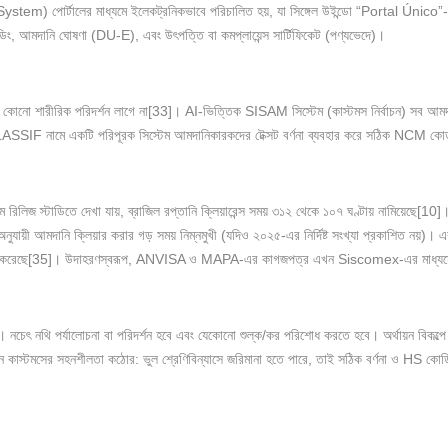
tem) পোর্টালের মাধ্যমে ইলেকট্রনিকভাবে পরিচালিত হয়, যা সিঙ্গেল উইন্ডো “Portal Úni
ডিং, আমদানি ঘোষণা (DU-E), এবং উৎপত্তি বা কমপ্লায়েন্স সার্টিফিকেট (পণ্যভেদে)।
ং কোনো শারীরিক পরিদর্শন লাগে না[33]। AI-ভিত্তিক SISAM সিস্টেম (কাস্টমস নির্বাচন) সব আমদানি
েছে। CLASSIF নামে একটি পরিপূরক সিস্টেম আমদানিকারকদের টেক্সট বর্ণনা ব্যবহার করে সঠিক NCM 
রিলিজ স্টাডিতে দেখা যায়, ব্রাজিল রপ্তানি ক্লিয়ারেন্স সময় ৩১২ থেকে ১০৭ ঘণ্টায় নামিয়েছে[10
য়ী আমদানি ক্লিয়ার করার গড় সময় নিম্নমুখী (যদিও ২০২৫-এর নির্দিষ্ট সংখ্যা প্রকাশিত নয়)
র্মে একীভূত করেছে[35]। উদাহরণস্বরূপ, ANVISA ও MAPA-এর কাগজপত্র এখন Siscomex-এর মাধ্যমে 
 নচেৎ নথি পর্যালোচনা বা পরিদর্শন হবে এবং যেকোনো শুল্ক/কর পরিশোধ করতে হবে। অর্থায়ন বিকল্পে সরব
িয়ান কাস্টমসের সহনশীলতা কঠোর: ভুল শ্রেণিবিন্যাসে জরিমানা হতে পারে, তাই সঠিক বর্ণনা ও HS