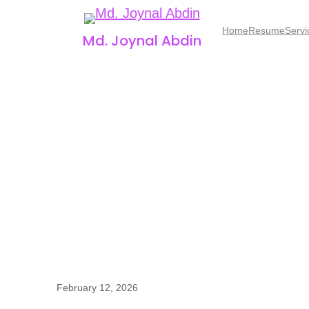
Skip
Home
Resume
Servi
Md. Joynal Abdin
to
content
February 12, 2026