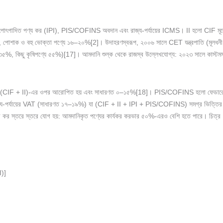
), শিল্পোৎপাদিত পণ্য কর (IPI), PIS/COFINS অবদান এবং রাজ্য-পর্যায়ের ICMS। II হলো CIF মূ
ল, পোশাক ও বহু ভোক্তা পণ্যে ১৬–২০%[2]। উদাহরণস্বরূপ, ২০০৬ সালে CET যন্ত্রপাতি (মূলধ
ণ্যে ৩৫%, কিছু কৃষিপণ্যে ৫৫%)[17]। আমদানি শুল্ক থেকে রাজস্ব উল্লেখযোগ্য: ২০২৩ সালে কা
), যা (CIF + II)-এর ওপর আরোপিত হয় এবং সাধারণত ০–১৫%[18]। PIS/COFINS হলো ফেডার
 রাজ্য-পর্যায়ের VAT (সাধারণত ১৭–১৯%) যা (CIF + II + IPI + PIS/COFINS) সমগ্র ভিত্তির ওপ
সব কর স্তরে স্তরে যোগ হয়: আমদানিকৃত পণ্যের কার্যকর করভার ৫০%-এরও বেশি হতে পারে। চিত্
)]