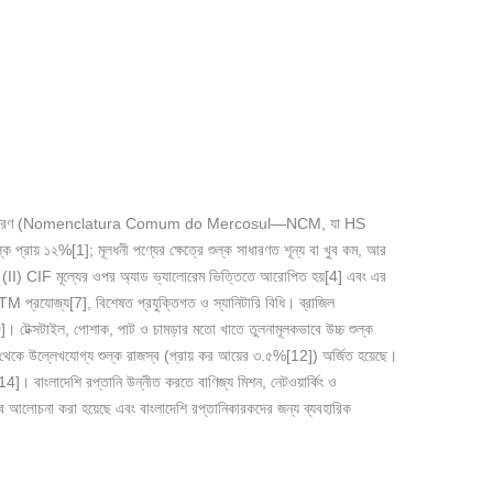
ের সাধারণ নামকরণ (Nomenclatura Comum do Mercosul—NCM, যা HS
ল্ক প্রায় ১২%[1]; মূলধনী পণ্যের ক্ষেত্রে শুল্ক সাধারণত শূন্য বা খুব কম, আর
(II) CIF মূল্যের ওপর অ্যাড ভ্যালোরেম ভিত্তিতে আরোপিত হয়[4] এবং এর
প্রযোজ্য[7], বিশেষত প্রযুক্তিগত ও স্যানিটারি বিধি। ব্রাজিল
]। টেক্সটাইল, পোশাক, পাট ও চামড়ার মতো খাতে তুলনামূলকভাবে উচ্চ শুল্ক
া থেকে উল্লেখযোগ্য শুল্ক রাজস্ব (প্রায় কর আয়ের ৩.৫%[12]) অর্জিত হয়েছে।
]। বাংলাদেশি রপ্তানি উন্নীত করতে বাণিজ্য মিশন, নেটওয়ার্কিং ও
বে আলোচনা করা হয়েছে এবং বাংলাদেশি রপ্তানিকারকদের জন্য ব্যবহারিক