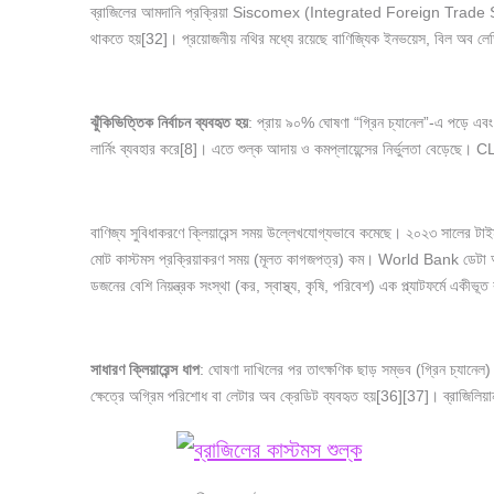
ব্রাজিলের আমদানি প্রক্রিয়া Siscomex (Integrated Foreign Trade Sys
থাকতে হয়[32]। প্রয়োজনীয় নথির মধ্যে রয়েছে বাণিজ্যিক ইনভয়েস, বিল অব লে
ঝুঁকিভিত্তিক
নির্বাচন
ব্যবহৃত
হয়
: প্রায় ৯০% ঘোষণা “গ্রিন চ্যানেল”-এ পড়ে এব
লার্নিং ব্যবহার করে[8]। এতে শুল্ক আদায় ও কমপ্লায়েন্সের নির্ভুলতা বেড়
বাণিজ্য সুবিধাকরণে ক্লিয়ারেন্স সময় উল্লেখযোগ্যভাবে কমেছে। ২০২৩ সালের টাইম 
মোট কাস্টমস প্রক্রিয়াকরণ সময় (মূলত কাগজপত্র) কম। World Bank ডেটা অনুযা
ডজনের বেশি নিয়ন্ত্রক সংস্থা (কর, স্বাস্থ্য, কৃষি, পরিবেশ) এক প্ল্যাটফ
সাধারণ
ক্লিয়ারেন্স
ধাপ
: ঘোষণা দাখিলের পর তাৎক্ষণিক ছাড় সম্ভব (গ্রিন চ্যানেল)।
ক্ষেত্রে অগ্রিম পরিশোধ বা লেটার অব ক্রেডিট ব্যবহৃত হয়[36][37]। ব্রাজিল