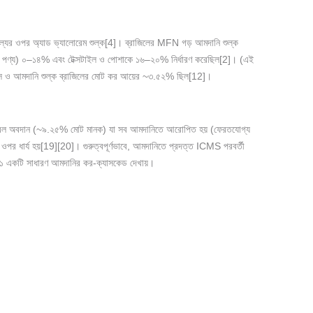
ল্যের ওপর অ্যাড ভ্যালোরেম শুল্ক[4]। ব্রাজিলের MFN গড় আমদানি শুল্ক
নী পণ্য) ০–১৪% এবং টেক্সটাইল ও পোশাকে ১৬–২০% নির্ধারণ করেছিল[2]। (এই
স্টমস ও আমদানি শুল্ক ব্রাজিলের মোট কর আয়ের ~৩.৫২% ছিল[12]।
েল অবদান (~৯.২৫% মোট মানক) যা সব আমদানিতে আরোপিত হয় (ফেরতযোগ্য
র ধার্য হয়[19][20]। গুরুত্বপূর্ণভাবে, আমদানিতে প্রদত্ত ICMS পরবর্তী
র ১ একটি সাধারণ আমদানির কর-ক্যাসকেড দেখায়।