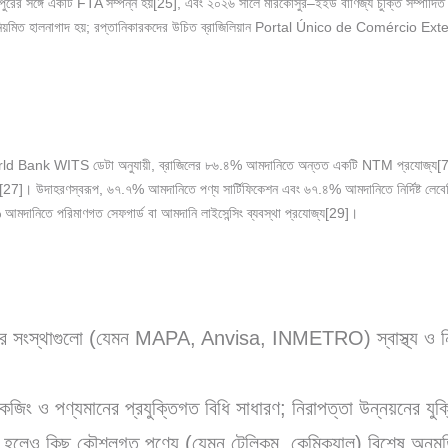
্গাপুরের সঙ্গে একটি FTA সম্পন্ন হয়[25], এবং ২০২৬ সালে মারকোসুর–ইইউ বাণিজ্য চুক্তি সম্পাদ
 সূচি নিয়মিত হালনাগাদ হয়; রপ্তানিকারকদের উচিত ব্রাজিলিয়ান Portal Único de Comércio 
World Bank WITS ডেটা অনুযায়ী, ব্রাজিলের ৮৬.৪% আমদানিতে অন্তত একটি NTM প্রযোজ্য[7] (
করা হয়[27]। উদাহরণস্বরূপ, ৬৭.৭% আমদানিতে পণ্য সার্টিফিকেশন এবং ৬৭.৪% আমদানিতে নির্দিষ্ট লেবে
দানিতে পরিমাণগত সেফগার্ড বা আমদানি লাইসেন্সিং ব্যবস্থা প্রযোজ্য[29]।
ের সংস্থাগুলো (যেমন MAPA, Anvisa, INMETRO) স্বাস্থ্য ও নিরা
েজিং ও পণ্যমানের প্রযুক্তিগত বিধি সাধারণ; নিরাপত্তা উন্নয়নের যুক্ত
্রিয় হলেও কিছু কৌশলগত পণ্যে (যেমন টেলিকম, কেমিক্যাল) বিশেষ