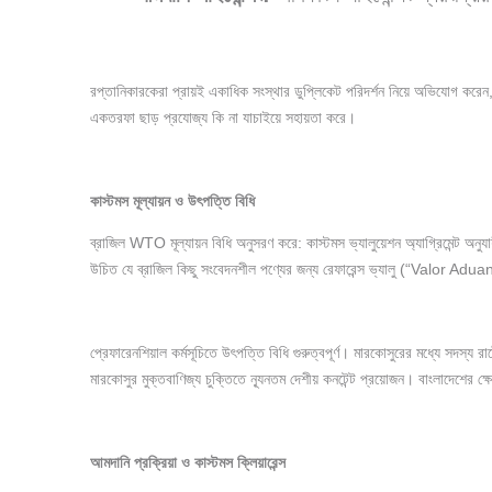
রপ্তানিকারকেরা প্রায়ই একাধিক সংস্থার ডুপ্লিকেট পরিদর্শন নিয়ে অভিযোগ ক
একতরফা ছাড় প্রযোজ্য কি না যাচাইয়ে সহায়তা করে।
কাস্টমস
মূল্যায়ন
ও
উৎপত্তি
বিধি
ব্রাজিল WTO মূল্যায়ন বিধি অনুসরণ করে: কাস্টমস ভ্যালুয়েশন অ্যাগ্রিমেন্ট অ
উচিত যে ব্রাজিল কিছু সংবেদনশীল পণ্যের জন্য রেফারেন্স ভ্যালু (“Valor Adua
প্রেফারেনশিয়াল কর্মসূচিতে উৎপত্তি বিধি গুরুত্বপূর্ণ। মারকোসুরের মধ্যে সদস
মারকোসুর মুক্তবাণিজ্য চুক্তিতে ন্যূনতম দেশীয় কনটেন্ট প্রয়োজন। বাংলাদেশে
আমদানি
প্রক্রিয়া
ও
কাস্টমস
ক্লিয়ারেন্স