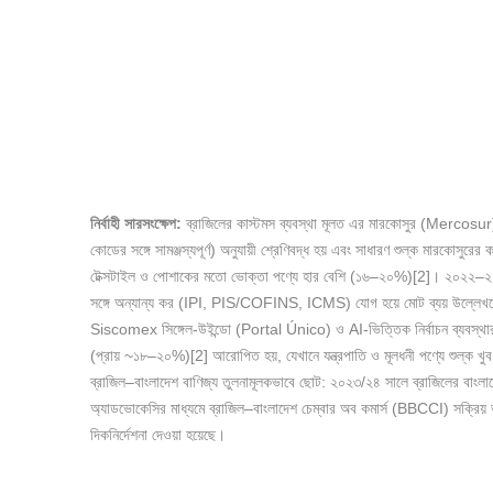
নির্বাহী
সারসংক্ষেপ:
ব্রাজিলের কাস্টমস ব্যবস্থা মূলত এর মারকোসুর (Merc
কোডের সঙ্গে সামঞ্জস্যপূর্ণ) অনুযায়ী শ্রেণিবদ্ধ হয় এবং সাধারণ শুল্ক মারকোসুর
টেক্সটাইল ও পোশাকের মতো ভোক্তা পণ্যে হার বেশি (১৬–২০%)[2]। ২০২২–২০২৩
সঙ্গে অন্যান্য কর (IPI, PIS/COFINS, ICMS) যোগ হয়ে মোট ব্যয় উল্লেখযো
Siscomex সিঙ্গেল-উইন্ডো (Portal Único) ও AI-ভিত্তিক নির্বাচন ব্যবস্থার মা
(প্রায় ~১৮–২০%)[2] আরোপিত হয়, যেখানে যন্ত্রপাতি ও মূলধনী পণ্যে শুল্ক খু
ব্রাজিল–বাংলাদেশ বাণিজ্য তুলনামূলকভাবে ছোট: ২০২৩/২৪ সালে ব্রাজিলের বাংলা
অ্যাডভোকেসির মাধ্যমে ব্রাজিল–বাংলাদেশ চেম্বার অব কমার্স (BBCCI) সক্রিয় 
দিকনির্দেশনা দেওয়া হয়েছে।