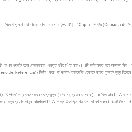
রেন, যা বিদেশি ব্যবসা পর্যালোচনায় বাধা হিসেবে চিহ্নিত[31]। “Capta” সিস্টেম (Consulta de
নুযায়ী প্রধান পদ্ধতি হলো লেনদেনমূল্য (প্রকৃত পরিশোধিত মূল্য)। এটি অবিশ্বস্ত হলে কাস্টমস বিক
neiro de Referência”) নির্ধারণ করে, যা আন্ডার-ইনভয়েসিং ঠেকাতে কার্যত ন্যূনতম মূল্য হিসেব
্য রাষ্ট্রে “উৎপন্ন” পণ্য তত্ত্বগতভাবে শুল্কমুক্ত (যদিও বহু ব্যতিক্রম আছে)। ব্রাজিল তার FTA-
র ক্ষেত্রে, সম্ভাব্য মারকোসুর–বাংলাদেশ PTA নিজস্ব উৎপত্তি মানদণ্ড নির্ধারণ করবে। টেক্সটাইল