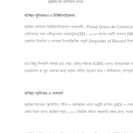
ব্রাজিলের কাস্টমস শুল্ক
বাণিজ্য
সুবিধাকরণ
ও
ডিজিটালাইজেশন
ব্রাজিল কাস্টমস ডিজিটালাইজেশনে অগ্রগামী। Portal Único de Comérci
ডেটাবেসের সঙ্গে একীভূতকরণ অন্তর্ভুক্ত[38]। ২০২৩ সালের একটি গবেষণা (WCO দ্ব
মোবাইল ডিভাইস ও শুল্কের ইলেকট্রনিক পেমেন্ট (Importer of Record সি
তবে কিছু লিগ্যাসি সমস্যা রয়ে গেছে: রাজ্য-পর্যায়ের ICMS এখনও আন্তঃরাজ্য
চোরাচালান বা ভুল ঘোষণার জন্য কঠোর শাস্তি প্রয়োগ করে। সার্বিকভাবে, সাম্প্রতি
বাণিজ্য
প্রতিকার
ও
সেফগার্ড
ব্রাজিল বিশেষত টেক্সটাইল, স্টিল ও কেমিক্যাল খাতে অ্যান্টি-ডাম্পিং (AD) ও সেফ
কোটা বিরল হলেও ব্রাজিল প্রায় ১,১০০ ট্যারিফ লাইনে নজরদারি বজায় রাখে, প্