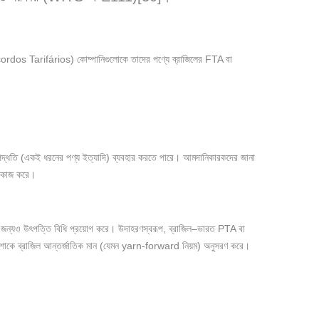
 Acordos Tarifários) কোম্পানিগুলোকে তাদের পণ্যে ব্রাজিলের FTA বা
ল্প পদ্ধতি (একই ধরনের পণ্য ইত্যাদি) ব্যবহার করতে পারে। আমদানিকারকদের জানা
ে কাজ করে।
গুলোর জন্যও উৎপত্তি বিধি প্রয়োগ করে। উদাহরণস্বরূপ, ব্রাজিল–ভারত PTA বা
 ও পোশাকে ব্রাজিল আন্তর্জাতিক মান (যেমন yarn-forward নিয়ম) অনুসরণ করে।