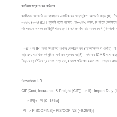
কাস্টমস
শুল্ক
ও
কর
কাঠামো
ব্রাজিলের আমদানি কর ব্যবস্থায় একাধিক কর অন্তর্ভুক্ত: আমদানি শুল্ক (II
~১২% (২০২৪)[1]। মূলধনী পণ্যে প্রায়ই ০%–১৪% শুল্ক; বিপরীতে টেক্সটাই
পরিসরগুলো এখনও মোটামুটি প্রযোজ্য।) সর্বোচ্চ বাঁধা হার আরও বেশি (শিল্পপ
II-এর ওপর IPI হলো উৎপাদিত পণ্যের ফেডারেল কর (আমদানিকৃত বা দেশীয়
নয়) এবং সামাজিক কর্মসূচিতে অর্থায়নে ব্যবহৃত হয়[5]। সর্বশেষে ICMS হলো
বিক্রয়ে ক্রেডিটযোগ্য হলেও পণ্য ছাড়ের আগে পরিশোধ করতে হয়। বাস্তবে এ
flowchart LR
CIF[Cost, Insurance & Freight (CIF)] –> II[+ Import Duty (II
II –> IPI[+ IPI (0–15%)]
IPI –> PISCOFINS[+ PIS/COFINS (~9.25%)]