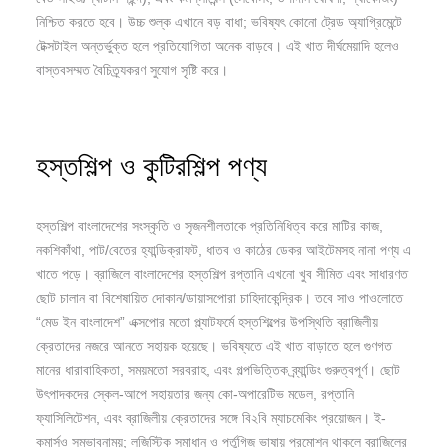
নিশ্চিত করতে হবে। উচ্চ শুল্ক এখানে বড় বাধা; ভবিষ্যৎ কোনো ট্রেড অ্যাগ্রিমেন্টে
টেক্সটাইল অন্তর্ভুক্ত হলে প্রতিযোগিতা অনেক বাড়বে। এই খাত দীর্ঘমেয়াদি হলেও
বাস্তবসম্মত বৈচিত্র্যকরণ সুযোগ সৃষ্টি করে।
হস্তশিল্প ও কুটিরশিল্প পণ্য
হস্তশিল্প বাংলাদেশের সংস্কৃতি ও সৃজনশীলতাকে প্রতিনিধিত্ব করে মাটির কাজ,
নকশিকাঁথা, পাট/বেতের হ্যান্ডিক্রাফট, ধাতব ও কাঠের ডেকর আইটেমসহ নানা পণ্য এ
খাতে পড়ে। ব্রাজিলে বাংলাদেশের হস্তশিল্প রপ্তানি এখনো খুব সীমিত এবং সাধারণত
ছোট চালান বা বিশেষায়িত দোকান/ডায়াসপোরা চাহিদাকেন্দ্রিক। তবে সাও পাওলোতে
“মেড ইন বাংলাদেশ” এক্সপোর মতো প্ল্যাটফর্মে হস্তশিল্পের উপস্থিতি ব্রাজিলীয়
ক্রেতাদের নজরে আনতে সহায়ক হয়েছে। ভবিষ্যতে এই খাত বাড়াতে হলে গুণগত
মানের ধারাবাহিকতা, সময়মতো সরবরাহ, এবং গল্পভিত্তিক ব্র্যান্ডিং গুরুত্বপূর্ণ। ছোট
উৎপাদকদের স্কেল-আপে সহায়তার জন্য কো-অপারেটিভ মডেল, রপ্তানি
ফ্যাসিলিটেশন, এবং ব্রাজিলীয় ক্রেতাদের সঙ্গে বি২বি ম্যাচমেকিং প্রয়োজন। ই-
কমার্সও সম্ভাবনাময়; লজিস্টিক সমাধান ও পর্তুগিজ ভাষায় প্রমোশন থাকলে ব্রাজিলের