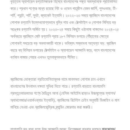
বৃহত্তম অ্যাপারেল রপ্তানিকারক হিসেবে বাংলাদেশের শক্ত অবস্থানকে প্রতিফলিত
করে। প্রধান পণ্যের মধ্যে রয়েছে নিট ও ওভেন গার্মেন্টস যেমন জার্সি, পুলওভার, টি-
শার্ট, প্যান্ট, শার্ট, স্যুট, জ্যাকেট ইত্যাদি। ২০২২–২৩ সময়ে ব্রাজিলে বাংলাদেশের
পোশাক রপ্তানি উল্লেখযোগ্যভাবে বৃদ্ধি পায় এবং টেক্সটাইল ও পোশাক মিলিয়ে বড়
অঙ্কের রপ্তানি অর্জিত হয়। ২০২৩–২৪ সময়ে কিছুটা ওঠানামা থাকলেও ২০২৪–২৫
অর্থবছরে ব্রাজিলে মোট রপ্তানি প্রায় ১৮৭ মিলিয়ন ডলারে পৌঁছানোর ক্ষেত্রে
পোশাকই সবচেয়ে বড় অবদানকারী থাকে। ভবিষ্যৎ সম্ভাবনা অত্যন্ত বড়: ব্রাজিল
বছরে বহু বিলিয়ন ডলারের টেক্সটাইল ও অ্যাপারেল আমদানি করে, ফলে বাংলাদেশের
বর্তমান বাজার শেয়ার এখনও তুলনামূলকভাবে সীমিত।
ব্রাজিলের ভোক্তারা প্রতিযোগিতামূলক দামে মানসম্মত পোশাক চান এখানে
বাংলাদেশের উৎপাদন দক্ষতা সুবিধা দিতে পারে। রপ্তানি বাড়াতে বাংলাদেশি
প্রস্তুতকারকদের পণ্যে বৈচিত্র্য আনা (বেসিক আইটেম ছাড়াও উচ্চমূল্যের ফ্যাশন/
অ্যাথলেজার/ওয়ার্কওয়্যার ইত্যাদি), ব্রাজিলের রিটেইল চেইন অনুযায়ী ডিজাইন ও মাপ
মানিয়ে নেওয়া এবং ব্রাজিলকেন্দ্রিক ব্র্যান্ডিং জোরদার করা জরুরি।
পাশাপাশি বড় বাধা হলো উচ্চ আমদানি শুল্ক; বিশেষজ্ঞরা বারবার বলছেন
মারকোসুর/