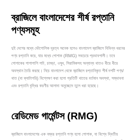
ব্রাজিলে
বাংলাদেশের
শীর্ষ
রপ্তানি
পণ্যসমূহ
দুই দেশের মধ্যে ভৌগোলিক দূরত্ব অনেক হলেও বাংলাদেশ ব্রাজিলে বিভিন্ন ধরনের
পণ্য রপ্তানি করে, যার মধ্যে পোশাক (RMG) সবচেয়ে প্রভাবশালী। তবে
পোশাকের পাশাপাশি পাট, চামড়া, ওষুধ, সিরামিকসহ অন্যান্য খাতও ধীরে ধীরে
অবস্থান তৈরি করছে। নিচে বাংলাদেশ থেকে ব্রাজিলে রপ্তানিকৃত শীর্ষ দশটি পণ্য/
খাত (বা ক্যাটাগরি) বিশ্লেষণ করা হলো প্রতিটি খাতের বর্তমান অবস্থা, সম্ভাবনা
এবং রপ্তানি বৃদ্ধির করণীয় আলাদা অনুচ্ছেদে তুলে ধরা হয়েছে।
রেডিমেড
গার্মেন্টস (RMG)
ব্রাজিলে বাংলাদেশের এক নম্বর রপ্তানি পণ্য হলো পোশাক, যা বিশ্বে দ্বিতীয়