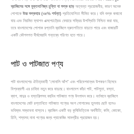
ব্রাজিলের
সঙ্গে
মুক্তবাণিজ্য
চুক্তি
বা
শুল্ক
ছাড়
অত্যন্ত প্রয়োজনীয়, কারণ অনেক
পোশাকে
উচ্চ
শুল্কহার (
৩৫%
পর্যন্ত)
প্রতিযোগিতা সীমিত করে। যদি শুল্ক কমানো
যায় এবং নিয়মিত ফ্যাশন এক্সপো/ট্রেড ফেয়ারে সক্রিয় উপস্থিতি নিশ্চিত করা যায়,
তবে বাংলাদেশের পোশাক রপ্তানি ব্রাজিলে দ্রুতগতিতে বাড়তে পারে এবং বাজারটি
একটি কৌশলগত দীর্ঘমেয়াদি গন্তব্যে পরিণত হতে পারে।
পাট ও পাটজাত পণ্য
পাট বাংলাদেশের ঐতিহ্যবাহী “সোনালি আঁশ” এবং পরিবেশবান্ধব উপকরণ হিসেবে
বিশ্বব্যাপী এর চাহিদা নতুন করে বাড়ছে। বাংলাদেশ কাঁচা পাট, পাটসুতা, বস্তা,
ব্যাগ, মাদুর ও হস্তশিল্পসহ বহুবিধ পাটজাত পণ্য উৎপাদন করে। বর্তমানে ব্রাজিলে
বাংলাদেশের মোট রপ্তানিতে পাটজাত পণ্যের অংশ পোশাকের তুলনায় ছোট হলেও
ভবিষ্যৎ সম্ভাবনা বাস্তব। ব্রাজিল একটি বড় কৃষিভিত্তিক অর্থনীতি; কফি, কোকো,
চিনি, শস্যসহ নানা পণ্যের জন্য প্যাকেজিং সামগ্রীর প্রয়োজন হয়।