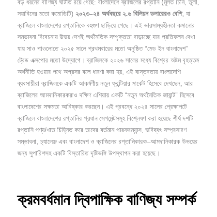
বড় ধরনের বাণিজ্য ঘাটতি রয়ে গেছে: বাংলাদেশে ব্রাজিলের রপ্তানি (মূলত চিনি, তুলা,
সয়াবিনের মতো কমোডিটি)
২০২৩–
২৪
অর্থবছরে
২.
৬
বিলিয়ন
ডলারেরও
বেশি
, যা
ব্রাজিলে বাংলাদেশের রপ্তানিকে বহুগুণ ছাড়িয়ে গেছে। এই ভারসাম্যহীনতা কমানোর
সম্ভাবনা বিবেচনায় উভয় দেশই অর্থনৈতিক সম্পৃক্ততা বাড়াচ্ছে যার প্রতিফলন দেখা
যায় সাও পাওলোতে ২০২৫ সালে প্রথমবারের মতো অনুষ্ঠিত “মেড ইন বাংলাদেশ”
ট্রেড এক্সপোর মতো উদ্যোগে। ব্রাজিলকে ২০২৬ সালের মধ্যে বিশ্বের অষ্টম বৃহত্তম
অর্থনীতি হওয়ার পথে অগ্রসর বলে ধারণা করা হয়; এই বাস্তবতায় বাংলাদেশি
ব্যবসায়ীরা ব্রাজিলকে একটি আকর্ষণীয় নতুন ফ্রন্টিয়ার মার্কেট হিসেবে দেখছেন, আর
ব্রাজিলের আমদানিকারকরাও দক্ষিণ এশিয়ায় একটি “নতুন অর্থনৈতিক জায়ান্ট” হিসেবে
বাংলাদেশের সক্ষমতা আবিষ্কার করছেন। এই প্রবন্ধে ২০২৪ সালের প্রেক্ষাপটে
ব্রাজিলে বাংলাদেশের রপ্তানির প্রধান সেগমেন্টসমূহ বিশ্লেষণ করা হয়েছে শীর্ষ দশটি
রপ্তানি পণ্য/খাত চিহ্নিত করে তাদের বর্তমান পারফরম্যান্স, ভবিষ্যৎ সম্প্রসারণ
সম্ভাবনা, চ্যালেঞ্জ এবং বাংলাদেশ ও ব্রাজিলের রপ্তানিকারক–আমদানিকারক উভয়ের
জন্য সুপারিশসহ একটি বিস্তারিত দৃষ্টিভঙ্গি উপস্থাপন করা হয়েছে।
ক্রমবর্ধমান
দ্বিপাক্ষিক
বাণিজ্য
সম্পর্ক