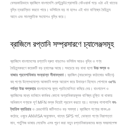
বেসরকারিভাবে ব্রাজিলে বাংলাদেশি রেস্টুরেন্ট/গ্রোসারি নেটওয়ার্ক গড়ে ওঠা এই খাতের
বৃদ্ধি ত্বরান্বিত করতে পারে। ভলিউমে বড় না হলেও এই খাত বাণিজ্যে বৈচিত্র্য
আনে এবং সাংস্কৃতিক সংযোগও বৃদ্ধি করে।
ব্রাজিলে রপ্তানি সম্প্রসারণে চ্যালেঞ্জসমূহ
ব্রাজিলে বাংলাদেশের রপ্তানি দ্রুত বাড়লেও ভলিউম আরও বৃদ্ধি ও পণ্য
বৈচিত্র্যকরণে কয়েকটি বড় চ্যালেঞ্জ আছে। সবচেয়ে বড় বাধা হলো
উচ্চ
শুল্ক
ও
বাজার
প্রবেশাধিকার
সংক্রান্ত
সীমাবদ্ধতা
। ব্রাজিল (মারকোসুর কাঠামোর অধীনে)
বহু পণ্যে উল্লেখযোগ্য আমদানি শুল্ক আরোপ করে উদাহরণ হিসেবে পোশাকে
৩৫%
পর্যন্ত
উচ্চ
শুল্কহার
বাংলাদেশের মূল্য প্রতিযোগিতা কমিয়ে দেয়। বাংলাদেশ ও
ব্রাজিলের মধ্যে বর্তমানে কার্যকর কোনো অগ্রাধিকারমূলক বাণিজ্য চুক্তি না থাকায়
অধিকাংশ পণ্যকে পূর্ণ MFN শুল্ক দিয়েই প্রবেশ করতে হয়। শুল্কের পাশাপাশি
নন-
ট্যারিফ
ব্যারিয়ার
ও রেগুলেটরি জটিলতাও বড় সমস্যা। ব্রাজিলে পণ্যের মানদণ্ড
কঠোর; ওষুধে ANVISA অনুমোদন, খাদ্যে SPS শর্ত, ভোক্তা পণ্যে নিরাপত্তা
মান, পর্তুগিজ ভাষায় লেবেলিং এসব পূরণ করা নতুন রপ্তানিকারকদের জন্য সময়সাপেক্ষ