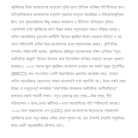
ব্রাজিলের দিকে বাংলাদেশের মনোযোগ বৃদ্ধি মূলত বৈশ্বিক বাণিজ্য গতিশীলতার ফল।
ঐতিহাসিকভাবে বাংলাদেশের রপ্তানি প্রধানত উত্তর আমেরিকা ও ইউরোপকেন্দ্রিক
ছিল; তবে যুক্তরাষ্ট্রসহ কিছু বাজারে শুল্কচাপ ও নীতিগত অনিশ্চয়তা বৃদ্ধির
প্রেক্ষাপটে ঢাকা ব্রাজিলের মতো বিকল্প বাজার অনুসন্ধানে আরও সক্রিয় হয়েছে।
লাতিন আমেরিকার বৃহত্তম অর্থনীতি হিসেবে ব্রাজিল বিশাল ভোক্তা-ভিত্তি ও বহু
খাতে শক্তিশালী চাহিদা নিয়ে বাংলাদেশের জন্য সম্ভাবনাময় বাজার। কূটনৈতিক
সম্পর্কও শক্তিশালী হয়েছে: ব্রাজিলের রাষ্ট্রদূত বাংলাদেশকে দক্ষিণ এশিয়ার “নতুন
অর্থনৈতিক জায়ান্ট” হিসেবে উল্লেখ করে দ্বিপাক্ষিক বাণিজ্য বাড়াতে আগ্রহ প্রকাশ
করেছেন। ২০২৫ সালের জুনে ব্রাজিল–বাংলাদেশ চেম্বার অব কমার্স অ্যান্ড ইন্ডাস্ট্রি
(BBCCI) সাও পাওলোতে একটি উচ্চপর্যায়ের এক্সপোর আয়োজন করে, যেখানে
লাতিন আমেরিকার ক্রেতাদের সামনে বাংলাদেশি পণ্য প্রদর্শিত হয়। উভয় পক্ষই জোর
দিচ্ছে যে বন্ধুত্বপূর্ণ সম্পর্ককে “পারস্পরিক লাভজনক অর্থনৈতিক অংশীদারিত্বে”
রূপান্তর করাই পরবর্তী লক্ষ্য। তবুও চ্যালেঞ্জ রয়ে গেছে—উচ্চ শুল্ক, দীর্ঘ
পরিবহনপথ ও মানদণ্ডগত জটিলতা—তবে সহযোগিতার গতি স্পষ্টভাবেই বাড়ছে।
২০২৬ সালে স্বল্পোন্নত দেশ (LDC) থেকে বাংলাদেশের উত্তরণের প্রেক্ষাপটে
ব্রাজিলের মতো নতুন বাজার খোঁজা কেবল সুযোগ নয়, বরং টেকসই রপ্তানি প্রবৃদ্ধির
জন্য একটি প্রয়োজনীয় কৌশলও বটে।