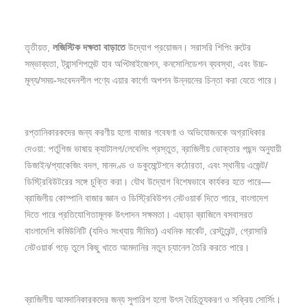
তৃতীয়ত,
লজিস্টিক
দক্ষতা
বাড়াতে
উদ্যোগ প্রয়োজন। সরাসরি শিপিং রুটের
সম্ভাব্যতা, ট্রান্সশিপমেন্ট হাব অপ্টিমাইজেশন, কনসোলিডেশন ব্যবস্থা, এবং উচ্চ-
মূল্য/সময়-সংবেদনশীল পণ্যে এয়ার কার্গো অপশন উন্নয়নের চিন্তা করা যেতে পারে।
রপ্তানিকারকদের জন্য করণীয় হলো বাজার গবেষণা ও অভিযোজনকে অগ্রাধিকার
দেওয়া: পর্তুগিজ ভাষায় ক্যাটালগ/লেবেলিং প্রস্তুত, ব্রাজিলীয় ভোক্তার পছন্দ অনুযায়ী
ডিজাইন/প্যাকেজিং বদল, মানদণ্ড ও ডকুমেন্টেশনে কঠোরতা, এবং স্থানীয় এজেন্ট/
ডিস্ট্রিবিউটরের সঙ্গে চুক্তি করা। যৌথ উদ্যোগ বিশেষভাবে কার্যকর হতে পারে—
ব্রাজিলীয় কোম্পানি বাজার জ্ঞান ও ডিস্ট্রিবিউশন নেটওয়ার্ক দিতে পারে, বাংলাদেশ
দিতে পারে প্রতিযোগিতামূলক উৎপাদন সক্ষমতা। এছাড়া ব্রাজিলে বসবাসরত
বাংলাদেশি কমিউনিটি (যদিও সংখ্যায় সীমিত) এথনিক মার্কেট, রেস্টুরেন্ট, গ্রোসারি
নেটওয়ার্ক গড়ে তুলে কিছু খাতে আমদানির নতুন চ্যানেল তৈরি করতে পারে।
ব্রাজিলীয় আমদানিকারকদের জন্য সুপারিশ হলো উৎস বৈচিত্র্যকরণ ও সক্রিয় সোর্সিং।