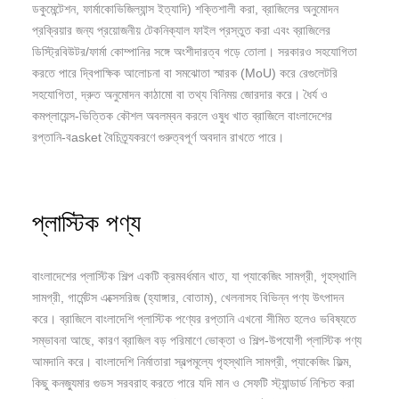
ডকুমেন্টেশন, ফার্মাকোভিজিল্যান্স ইত্যাদি) শক্তিশালী করা, ব্রাজিলের অনুমোদন
প্রক্রিয়ার জন্য প্রয়োজনীয় টেকনিক্যাল ফাইল প্রস্তুত করা এবং ব্রাজিলের
ডিস্ট্রিবিউটর/ফার্মা কোম্পানির সঙ্গে অংশীদারত্ব গড়ে তোলা। সরকারও সহযোগিতা
করতে পারে দ্বিপাক্ষিক আলোচনা বা সমঝোতা স্মারক (MoU) করে রেগুলেটরি
সহযোগিতা, দ্রুত অনুমোদন কাঠামো বা তথ্য বিনিময় জোরদার করে। ধৈর্য ও
কমপ্লায়েন্স-ভিত্তিক কৌশল অবলম্বন করলে ওষুধ খাত ব্রাজিলে বাংলাদেশের
রপ্তানি-বasket বৈচিত্র্যকরণে গুরুত্বপূর্ণ অবদান রাখতে পারে।
প্লাস্টিক পণ্য
বাংলাদেশের প্লাস্টিক শিল্প একটি ক্রমবর্ধমান খাত, যা প্যাকেজিং সামগ্রী, গৃহস্থালি
সামগ্রী, গার্মেন্টস এক্সেসরিজ (হ্যাঙ্গার, বোতাম), খেলনাসহ বিভিন্ন পণ্য উৎপাদন
করে। ব্রাজিলে বাংলাদেশি প্লাস্টিক পণ্যের রপ্তানি এখনো সীমিত হলেও ভবিষ্যতে
সম্ভাবনা আছে, কারণ ব্রাজিল বড় পরিমাণে ভোক্তা ও শিল্প-উপযোগী প্লাস্টিক পণ্য
আমদানি করে। বাংলাদেশি নির্মাতারা স্বল্পমূল্যে গৃহস্থালি সামগ্রী, প্যাকেজিং ফিল্ম,
কিছু কনজ্যুমার গুডস সরবরাহ করতে পারে যদি মান ও সেফটি স্ট্যান্ডার্ড নিশ্চিত করা