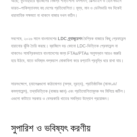
আছে; ফুটওয়্যারে ব্রাজিলের নিজস্ব শক্তিশালী উৎপাদন; টেক্সটাইল ও হোম গুডসে
ভারত–পাকিস্তানসহ বহু দেশের প্রতিযোগিতা। মূল্য, মান ও ডেলিভারি সব দিকেই
ধারাবাহিক সক্ষমতা না থাকলে বাজার দখল কঠিন।
সবশেষে, ২০২৬ সালে বাংলাদেশের
LDC
গ্র্যাজুয়েশন
বৈশ্বিক বাজারে কিছু প্রেফারেন্স
হারানোর ঝুঁকি তৈরি করছে। ব্রাজিলে বড় কোনো LDC-ভিত্তিক প্রেফারেন্স না
থাকলেও সামগ্রিকভাবে বাংলাদেশের জন্য FTAs/PTAs অনুসন্ধান আরও জরুরি
হয়ে উঠবে, যাতে ভবিষ্যৎ শুল্কচাপ মোকাবিলা করে রপ্তানি প্রবৃদ্ধি ধরে রাখা যায়।
সারসংক্ষেপে, চ্যালেঞ্জগুলো কাঠামোগত (শুল্ক, দূরত্ব), প্রাতিষ্ঠানিক (মানদণ্ড/
কমপ্লায়েন্স), তথ্যভিত্তিক (বাজার জ্ঞান) এবং প্রতিযোগিতামূলক সব মিলিয়ে জটিল।
এগুলো কাটাতে সরকার ও বেসরকারি খাতের সমন্বিত উদ্যোগ প্রয়োজন।
সুপারিশ ও ভবিষ্যৎ করণীয়