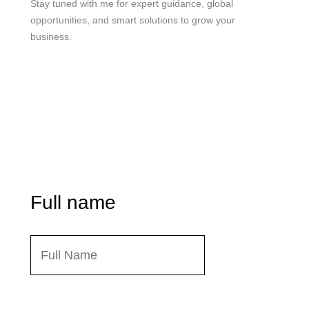
Stay tuned with me for expert guidance, global
opportunities, and smart solutions to grow your
business.
me@mdjoynalabdin.com
+8801553676767
House-486, Adorsho School Road, North Dhania,
Dhaka – 1236, Bangladesh
Send Message
Full name