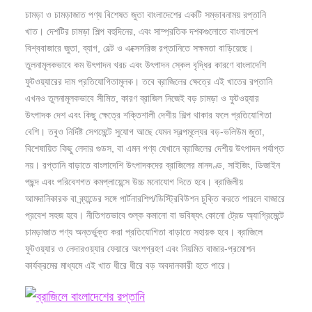
চামড়া ও চামড়াজাত পণ্য বিশেষত জুতা বাংলাদেশের একটি সম্ভাবনাময় রপ্তানি
খাত। দেশটির চামড়া শিল্প বহুদিনের, এবং সাম্প্রতিক দশকগুলোতে বাংলাদেশ
বিশ্ববাজারে জুতা, ব্যাগ, বেল্ট ও এক্সেসরিজ রপ্তানিতে সক্ষমতা বাড়িয়েছে।
তুলনামূলকভাবে কম উৎপাদন খরচ এবং উৎপাদন স্কেল বৃদ্ধির কারণে বাংলাদেশি
ফুটওয়্যারের দাম প্রতিযোগিতামূলক। তবে ব্রাজিলের ক্ষেত্রে এই খাতের রপ্তানি
এখনও তুলনামূলকভাবে সীমিত, কারণ ব্রাজিল নিজেই বড় চামড়া ও ফুটওয়্যার
উৎপাদক দেশ এবং কিছু ক্ষেত্রে শক্তিশালী দেশীয় শিল্প থাকার ফলে প্রতিযোগিতা
বেশি। তবুও নির্দিষ্ট সেগমেন্টে সুযোগ আছে যেমন স্বল্পমূল্যের বড়-ভলিউম জুতা,
বিশেষায়িত কিছু লেদার গুডস, বা এমন পণ্য যেখানে ব্রাজিলের দেশীয় উৎপাদন পর্যাপ্ত
নয়। রপ্তানি বাড়াতে বাংলাদেশি উৎপাদকদের ব্রাজিলের মানদণ্ড, সাইজিং, ডিজাইন
পছন্দ এবং পরিবেশগত কমপ্লায়েন্সে উচ্চ মনোযোগ দিতে হবে। ব্রাজিলীয়
আমদানিকারক বা ব্র্যান্ডের সঙ্গে পার্টনারশিপ/ডিস্ট্রিবিউশন চুক্তি করতে পারলে বাজারে
প্রবেশ সহজ হবে। নীতিগতভাবে শুল্ক কমানো বা ভবিষ্যৎ কোনো ট্রেড অ্যাগ্রিমেন্টে
চামড়াজাত পণ্য অন্তর্ভুক্ত করা প্রতিযোগিতা বাড়াতে সহায়ক হবে। ব্রাজিলে
ফুটওয়্যার ও লেদারওয়্যার ফেয়ারে অংশগ্রহণ এবং নিয়মিত বাজার-প্রমোশন
কার্যক্রমের মাধ্যমে এই খাত ধীরে ধীরে বড় অবদানকারী হতে পারে।