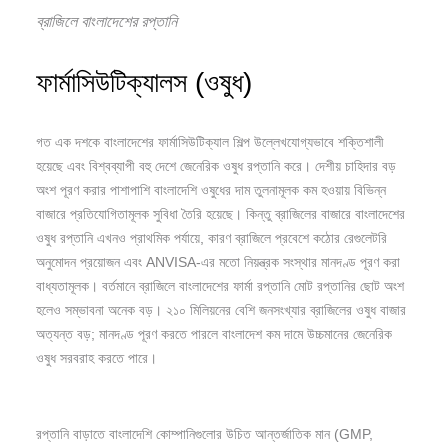
ব্রাজিলে বাংলাদেশের রপ্তানি
ফার্মাসিউটিক্যালস (ওষুধ)
গত এক দশকে বাংলাদেশের ফার্মাসিউটিক্যাল শিল্প উল্লেখযোগ্যভাবে শক্তিশালী
হয়েছে এবং বিশ্বব্যাপী বহু দেশে জেনেরিক ওষুধ রপ্তানি করে। দেশীয় চাহিদার বড়
অংশ পূরণ করার পাশাপাশি বাংলাদেশি ওষুধের দাম তুলনামূলক কম হওয়ায় বিভিন্ন
বাজারে প্রতিযোগিতামূলক সুবিধা তৈরি হয়েছে। কিন্তু ব্রাজিলের বাজারে বাংলাদেশের
ওষুধ রপ্তানি এখনও প্রাথমিক পর্যায়ে, কারণ ব্রাজিলে প্রবেশে কঠোর রেগুলেটরি
অনুমোদন প্রয়োজন এবং ANVISA-এর মতো নিয়ন্ত্রক সংস্থার মানদণ্ড পূরণ করা
বাধ্যতামূলক। বর্তমানে ব্রাজিলে বাংলাদেশের ফার্মা রপ্তানি মোট রপ্তানির ছোট অংশ
হলেও সম্ভাবনা অনেক বড়। ২১০ মিলিয়নের বেশি জনসংখ্যার ব্রাজিলের ওষুধ বাজার
অত্যন্ত বড়; মানদণ্ড পূরণ করতে পারলে বাংলাদেশ কম দামে উচ্চমানের জেনেরিক
ওষুধ সরবরাহ করতে পারে।
রপ্তানি বাড়াতে বাংলাদেশি কোম্পানিগুলোর উচিত আন্তর্জাতিক মান (GMP,