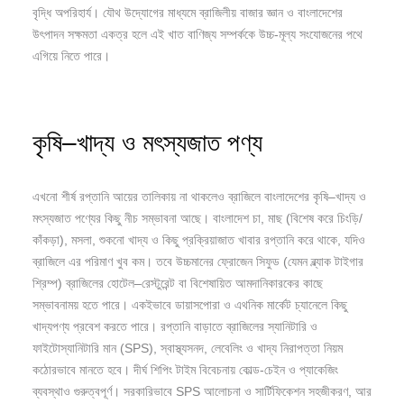
বৃদ্ধি অপরিহার্য। যৌথ উদ্যোগের মাধ্যমে ব্রাজিলীয় বাজার জ্ঞান ও বাংলাদেশের
উৎপাদন সক্ষমতা একত্র হলে এই খাত বাণিজ্য সম্পর্ককে উচ্চ-মূল্য সংযোজনের পথে
এগিয়ে নিতে পারে।
কৃষি–খাদ্য ও মৎস্যজাত পণ্য
এখনো শীর্ষ রপ্তানি আয়ের তালিকায় না থাকলেও ব্রাজিলে বাংলাদেশের কৃষি–খাদ্য ও
মৎস্যজাত পণ্যের কিছু নীচ সম্ভাবনা আছে। বাংলাদেশ চা, মাছ (বিশেষ করে চিংড়ি/
কাঁকড়া), মসলা, শুকনো খাদ্য ও কিছু প্রক্রিয়াজাত খাবার রপ্তানি করে থাকে, যদিও
ব্রাজিলে এর পরিমাণ খুব কম। তবে উচ্চমানের ফ্রোজেন সিফুড (যেমন ব্ল্যাক টাইগার
শ্রিম্প) ব্রাজিলের হোটেল–রেস্টুরেন্ট বা বিশেষায়িত আমদানিকারকের কাছে
সম্ভাবনাময় হতে পারে। একইভাবে ডায়াসপোরা ও এথনিক মার্কেট চ্যানেলে কিছু
খাদ্যপণ্য প্রবেশ করতে পারে। রপ্তানি বাড়াতে ব্রাজিলের স্যানিটারি ও
ফাইটোস্যানিটারি মান (SPS), স্বাস্থ্যসনদ, লেবেলিং ও খাদ্য নিরাপত্তা নিয়ম
কঠোরভাবে মানতে হবে। দীর্ঘ শিপিং টাইম বিবেচনায় কোল্ড-চেইন ও প্যাকেজিং
ব্যবস্থাও গুরুত্বপূর্ণ। সরকারিভাবে SPS আলোচনা ও সার্টিফিকেশন সহজীকরণ, আর