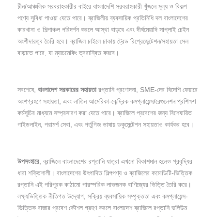
চীন/আঞ্চলিক সরবরাহকারীর বাইরে বাংলাদেশি সরবরাহকারী খুঁজলে মূল্য ও বিকল্প
পণ্যে সুবিধা পাওয়া যেতে পারে। ব্রাজিলীয় ব্যবসায়িক প্রতিনিধি দল বাংলাদেশের
কারখানা ও শিল্পাঞ্চল পরিদর্শন করলে আস্থা বাড়বে এবং দীর্ঘমেয়াদি সাপ্লাই চেইন
অংশীদারত্ব তৈরি হবে। ব্রাজিল চাইলে ঢাকায় ট্রেড রিপ্রেজেন্টেশন/সহায়তা সেল
বাড়াতে পারে, যা ম্যাচমেকিং ত্বরান্বিত করবে।
সবশেষে,
বাংলাদেশ
সরকারের
সহায়তা
রপ্তানি প্রণোদনা, SME-দের বিদেশি ফেয়ারে
অংশগ্রহণে সহায়তা, এবং লাতিন আমেরিকা-কেন্দ্রিক কমপ্লায়েন্স/রেগুলেশন প্রশিক্ষণ
কর্মসূচির মাধ্যমে সম্প্রসারণ করা যেতে পারে। ব্রাজিলে প্রবেশের জন্য বিশেষায়িত
গাইডলাইন, পরামর্শ সেবা, এবং পর্তুগিজ ভাষায় ডকুমেন্টেশন সহায়তাও কার্যকর হবে।
উপসংহারে
, ব্রাজিলে বাংলাদেশের রপ্তানি যাত্রা এখনো বিকাশমান হলেও প্রবৃদ্ধির
ধারা শক্তিশালী। বাংলাদেশের উৎপাদিত শিল্পপণ্য ও ব্রাজিলের কমোডিটি-ভিত্তিক
রপ্তানি এই পরিপূরক কাঠামো পারস্পরিক লাভজনক বাণিজ্যের ভিত্তি তৈরি করে।
লক্ষ্যভিত্তিক নীতিগত উদ্যোগ, সক্রিয় ব্যবসায়িক সম্পৃক্ততা এবং কমপ্লায়েন্স-
ভিত্তিক বাজার প্রবেশ কৌশল গ্রহণ করলে বাংলাদেশ ব্রাজিলে রপ্তানি ভলিউম