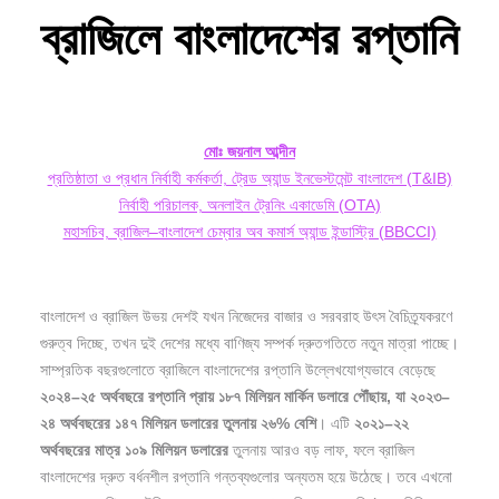
ব্রাজিলে
বাংলাদেশের
রপ্তানি
মোঃ
জয়নাল
আব্দীন
প্রতিষ্ঠাতা ও প্রধান নির্বাহী কর্মকর্তা, ট্রেড অ্যান্ড ইনভেস্টমেন্ট বাংলাদেশ (T&IB)
নির্বাহী পরিচালক, অনলাইন ট্রেনিং একাডেমি (OTA)
মহাসচিব, ব্রাজিল–বাংলাদেশ চেম্বার অব কমার্স অ্যান্ড ইন্ডাস্ট্রি (BBCCI)
বাংলাদেশ ও ব্রাজিল উভয় দেশই যখন নিজেদের বাজার ও সরবরাহ উৎস বৈচিত্র্যকরণে
গুরুত্ব দিচ্ছে, তখন দুই দেশের মধ্যে বাণিজ্য সম্পর্ক দ্রুতগতিতে নতুন মাত্রা পাচ্ছে।
সাম্প্রতিক বছরগুলোতে ব্রাজিলে বাংলাদেশের রপ্তানি উল্লেখযোগ্যভাবে বেড়েছে
২০২৪–
২৫
অর্থবছরে
রপ্তানি
প্রায়
১৮৭
মিলিয়ন
মার্কিন
ডলারে
পৌঁছায়,
যা
২০২৩–
২৪
অর্থবছরের
১৪৭
মিলিয়ন
ডলারের
তুলনায়
২৬%
বেশি
। এটি
২০২১–
২২
অর্থবছরের
মাত্র
১০৯
মিলিয়ন
ডলারের
তুলনায় আরও বড় লাফ, ফলে ব্রাজিল
বাংলাদেশের দ্রুত বর্ধনশীল রপ্তানি গন্তব্যগুলোর অন্যতম হয়ে উঠেছে। তবে এখনো