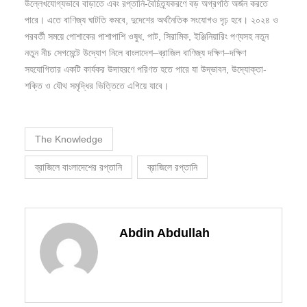
উল্লেখযোগ্যভাবে বাড়াতে এবং রপ্তানি-বৈচিত্র্যকরণে বড় অগ্রগতি অর্জন করতে
পারে। এতে বাণিজ্য ঘাটতি কমবে, দুদেশের অর্থনৈতিক সংযোগও দৃঢ় হবে। ২০২৪ ও
পরবর্তী সময়ে পোশাকের পাশাপাশি ওষুধ, পাট, সিরামিক, ইঞ্জিনিয়ারিং পণ্যসহ নতুন
নতুন নীচ সেগমেন্টে উদ্যোগ নিলে বাংলাদেশ–ব্রাজিল বাণিজ্য দক্ষিণ–দক্ষিণ
সহযোগিতার একটি কার্যকর উদাহরণে পরিণত হতে পারে যা উদ্ভাবন, উদ্যোক্তা-
শক্তি ও যৌথ সমৃদ্ধির ভিত্তিতে এগিয়ে যাবে।
The Knowledge
ব্রাজিলে বাংলাদেশের রপ্তানি
ব্রাজিলে রপ্তানি
Abdin Abdullah