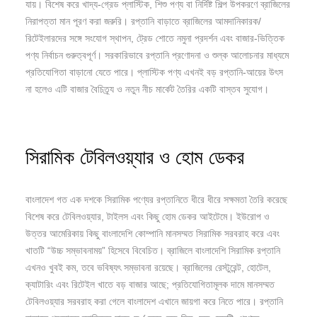
যায়। বিশেষ করে খাদ্য-গ্রেড প্লাস্টিক, শিশু পণ্য বা নির্দিষ্ট শিল্প উপকরণে ব্রাজিলের
নিরাপত্তা মান পূরণ করা জরুরি। রপ্তানি বাড়াতে ব্রাজিলের আমদানিকারক/
রিটেইলারদের সঙ্গে সংযোগ স্থাপন, ট্রেড শোতে নমুনা প্রদর্শন এবং বাজার-ভিত্তিক
পণ্য নির্বাচন গুরুত্বপূর্ণ। সরকারিভাবে রপ্তানি প্রণোদনা ও শুল্ক আলোচনার মাধ্যমে
প্রতিযোগিতা বাড়ানো যেতে পারে। প্লাস্টিক পণ্য এখনই বড় রপ্তানি-আয়ের উৎস
না হলেও এটি বাজার বৈচিত্র্য ও নতুন নীচ মার্কেট তৈরির একটি বাস্তব সুযোগ।
সিরামিক টেবিলওয়্যার ও হোম ডেকর
বাংলাদেশ গত এক দশকে সিরামিক পণ্যের রপ্তানিতে ধীরে ধীরে সক্ষমতা তৈরি করেছে
বিশেষ করে টেবিলওয়্যার, টাইলস এবং কিছু হোম ডেকর আইটেমে। ইউরোপ ও
উত্তর আমেরিকায় কিছু বাংলাদেশি কোম্পানি মানসম্মত সিরামিক সরবরাহ করে এবং
খাতটি “উচ্চ সম্ভাবনাময়” হিসেবে বিবেচিত। ব্রাজিলে বাংলাদেশি সিরামিক রপ্তানি
এখনও খুবই কম, তবে ভবিষ্যৎ সম্ভাবনা রয়েছে। ব্রাজিলের রেস্টুরেন্ট, হোটেল,
ক্যাটারিং এবং রিটেইল খাতে বড় বাজার আছে; প্রতিযোগিতামূলক দামে মানসম্মত
টেবিলওয়্যার সরবরাহ করা গেলে বাংলাদেশ এখানে জায়গা করে নিতে পারে। রপ্তানি