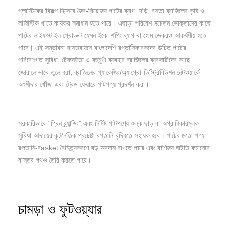
প্লাস্টিকের বিকল্প হিসেবে জৈব-বিয়োজ্য পাটের ব্যাগ, দড়ি, বস্তা ব্রাজিলের কৃষি ও
লজিস্টিক খাতে কার্যকর সমাধান হতে পারে। এছাড়া পরিবেশ সচেতন ভোক্তাদের কাছে
পাটের লাইফস্টাইল প্রোডাক্ট যেমন ইকো শপিং ব্যাগ বা হোম ডেকরও আকর্ষণীয় হতে
পারে। এই সম্ভাবনা বাস্তবায়নে বাংলাদেশি রপ্তানিকারকদের উচিত পাটের
পরিবেশগত সুবিধা, টেকসইতা ও বহুমুখী ব্যবহার ব্রাজিলের ব্যবসায়ীদের কাছে
জোরালোভাবে তুলে ধরা, ব্রাজিলের প্যাকেজিং/অ্যাগ্রো-ডিস্ট্রিবিউশন নেটওয়ার্কে
অংশীদার খোঁজা এবং ট্রেড ফেয়ারে পাটপণ্য প্রদর্শন করা।
সরকারিভাবে “গ্রিন ব্র্যান্ডিং” এবং নির্দিষ্ট পাটপণ্যে শুল্ক ছাড় বা অগ্রাধিকারমূলক
সুবিধা আদায়ের কূটনৈতিক প্রচেষ্টা রপ্তানি বৃদ্ধিতে সহায়ক হবে। পাটের মতো পণ্য
রপ্তানি-বasket বৈচিত্র্যকরণে বড় অবদান রাখতে পারে এবং বাণিজ্য ঘাটতি কমানোর
বাস্তব পথও তৈরি করতে পারে।
চামড়া ও ফুটওয়্যার