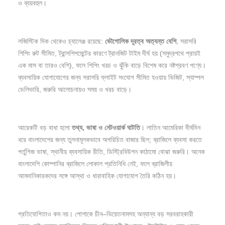
ও ব্যয়বহুল।
লজিস্টিক দিক থেকেও চ্যালেঞ্জ রয়েছে:
ভৌগোলিক
দূরত্ব
অত্যন্ত
বেশি
, সরাসরি
শিপিং রুট সীমিত, ট্রান্সশিপমেন্টের কারণে ট্রানজিট টাইম দীর্ঘ হয় (সমুদ্রপথে প্রায়ই
এক মাস বা তারও বেশি), ফলে শিপিং খরচ ও ঝুঁকি বাড়ে বিশেষ করে নষ্টপ্রবণ পণ্যে।
ব্যবসায়িক যোগাযোগের জন্য সরাসরি ফ্লাইট সংযোগ সীমিত হওয়ায় ভিজিট, স্যাম্পল
ডেলিভারি, জরুরি আলোচনায়ও সময় ও খরচ বাড়ে।
আরেকটি বড় বাধা হলো
তথ্য,
ভাষা
ও
নেটওয়ার্ক
ঘাটতি
। লাতিন আমেরিকা দীর্ঘদিন
ধরে বাংলাদেশের জন্য তুলনামূলকভাবে অপরিচিত বাজার ছিল; ব্রাজিলে ব্যবসা করতে
পর্তুগিজ ভাষা, স্থানীয় ব্যবসায়িক রীতি, ডিস্ট্রিবিউশন কাঠামো বোঝা জরুরি। অনেক
বাংলাদেশি কোম্পানির ব্রাজিলে লোকাল প্রতিনিধি নেই, ফলে ব্রাজিলীয়
আমদানিকারকদের সঙ্গে আস্থা ও ধারাবাহিক যোগাযোগ তৈরি কঠিন হয়।
প্রতিযোগিতাও কম নয়। পোশাকে চীন–ভিয়েতনামসহ অন্যান্য বড় সরবরাহকারী