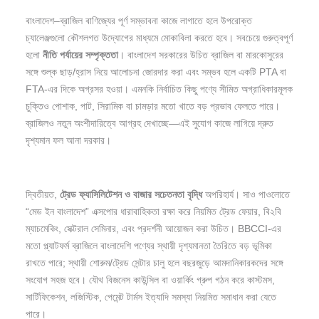
বাংলাদেশ–ব্রাজিল বাণিজ্যের পূর্ণ সম্ভাবনা কাজে লাগাতে হলে উপরোক্ত
চ্যালেঞ্জগুলো কৌশলগত উদ্যোগের মাধ্যমে মোকাবিলা করতে হবে। সবচেয়ে গুরুত্বপূর্ণ
হলো
নীতি
পর্যায়ের
সম্পৃক্ততা
। বাংলাদেশ সরকারের উচিত ব্রাজিল বা মারকোসুরের
সঙ্গে শুল্ক ছাড়/হ্রাস নিয়ে আলোচনা জোরদার করা এবং সম্ভব হলে একটি PTA বা
FTA-এর দিকে অগ্রসর হওয়া। এমনকি নির্বাচিত কিছু পণ্যে সীমিত অগ্রাধিকারমূলক
চুক্তিও পোশাক, পাট, সিরামিক বা চামড়ার মতো খাতে বড় প্রভাব ফেলতে পারে।
ব্রাজিলও নতুন অংশীদারিত্বে আগ্রহ দেখাচ্ছে—এই সুযোগ কাজে লাগিয়ে দ্রুত
দৃশ্যমান ফল আনা দরকার।
দ্বিতীয়ত,
ট্রেড
ফ্যাসিলিটেশন
ও
বাজার
সচেতনতা
বৃদ্ধি
অপরিহার্য। সাও পাওলোতে
“মেড ইন বাংলাদেশ” এক্সপোর ধারাবাহিকতা রক্ষা করে নিয়মিত ট্রেড ফেয়ার, বি২বি
ম্যাচমেকিং, সেক্টরাল সেমিনার, এবং প্রদর্শনী আয়োজন করা উচিত। BBCCI-এর
মতো প্ল্যাটফর্ম ব্রাজিলে বাংলাদেশি পণ্যের স্থায়ী দৃশ্যমানতা তৈরিতে বড় ভূমিকা
রাখতে পারে; স্থায়ী শোরুম/ট্রেড সেন্টার চালু হলে বছরজুড়ে আমদানিকারকদের সঙ্গে
সংযোগ সহজ হবে। যৌথ বিজনেস কাউন্সিল বা ওয়ার্কিং গ্রুপ গঠন করে কাস্টমস,
সার্টিফিকেশন, লজিস্টিক, পেমেন্ট টার্মস ইত্যাদি সমস্যা নিয়মিত সমাধান করা যেতে
পারে।