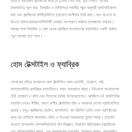
বাড়াতে প্রয়োজন ব্রাজিলের মানদণ্ড (যেমন লেড-ফ্রি, ফুড-সেফটি, পণ্যের
টেকসইতা) পূরণ করা, ডিজাইন ও ফিনিশিংয়ে স্থানীয় পছন্দ অনুযায়ী কাস্টমাইজেশন
করা এবং ব্রাজিলের ডিস্ট্রিবিউশন চ্যানেলে অংশীদার তৈরি করা। সাও পাওলো বা
রিওতে হাউসওয়্যার/হসপিটালিটি ফেয়ারে অংশগ্রহণ বাজারে দৃশ্যমানতা বাড়াবে।
সময়ের সঙ্গে সিরামিক ও হোম ডেকর ব্রাজিলে বাংলাদেশের রপ্তানিতে একটি অর্থবহ
নতুন স্তম্ভ হতে পারে।
হোম টেক্সটাইল ও ফ্যাব্রিক
পোশাকের বাইরে বাংলাদেশ হোম টেক্সটাইল যেমন বেডশিট, তোয়ালে, পর্দা,
আপহোলস্টারি ফ্যাব্রিক রপ্তানিতেও শক্ত অবস্থানে আছে। ইউরোপে বাংলাদেশের
টেরি তোয়ালে ও কটন বেড লিনেনের চাহিদা উল্লেখযোগ্য। ব্রাজিলে এই ক্যাটাগরির
রপ্তানি এখনও সীমিত, কারণ দেশীয় টেক্সটাইল শিল্প ও অন্যান্য দেশের প্রতিযোগিতা
রয়েছে। তবুও ব্রাজিলের হোটেল, হাসপাতাল, বড় রিটেইল চেইন এসব প্রতিষ্ঠানের
জন্য বড় ভলিউমে মানসম্মত বেডিং ও টাওয়েল সরবরাহের সুযোগ আছে। রপ্তানি
বাড়াতে বাংলাদেশি কোম্পানিগুলোকে মান নিয়ন্ত্রণ, ডিজাইন অভিযোজন (ব্রাজিলের
বেড সাইজ/প্যাটার্ন পছন্দ), এবং কমপ্লায়েন্স (লেবেলিং, উপাদান ঘোষণা, প্যাকেজিং)