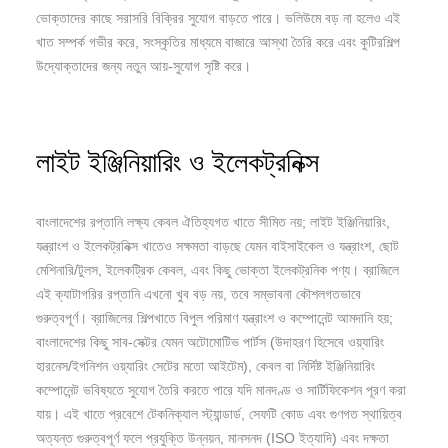
ভোক্তাদের কাছে সরাসরি বিক্রির সুযোগ বাড়তে পারে। ভলিউমে বড় না হলেও এই
খাত সম্পর্ক গভীর করে, সংস্কৃতির মাধ্যমে বাজারে আস্থা তৈরি করে এবং কুটিরশিল্প
উদ্যোক্তাদের জন্য নতুন আয়-সুযোগ সৃষ্টি করে।
লাইট ইঞ্জিনিয়ারিং ও ইলেকট্রনিক্স
বাংলাদেশের রপ্তানি লক্ষ্য কেবল ঐতিহ্যগত খাতে সীমিত নয়; লাইট ইঞ্জিনিয়ারিং,
যন্ত্রাংশ ও ইলেকট্রনিক্স খাতেও সক্ষমতা বাড়ছে যেমন বাইসাইকেল ও যন্ত্রাংশ, ছোট
মেশিনারি/টুলস, ইলেকট্রিক কেবল, এবং কিছু ভোক্তা ইলেকট্রনিক পণ্য। ব্রাজিলে
এই ক্যাটাগরির রপ্তানি এখনো খুব বড় নয়, তবে সম্ভাবনা কৌশলগতভাবে
গুরুত্বপূর্ণ। ব্রাজিলের শিল্পখাতে বিপুল পরিমাণ যন্ত্রাংশ ও কম্পোনেন্ট আমদানি হয়;
বাংলাদেশের কিছু সাব-সেক্টর যেমন অটোমোটিভ পার্টস (উদাহরণ হিসেবে ওয়্যারিং
হারনেস/ইগনিশন ওয়্যারিং সেটের মতো আইটেম), কেবল বা নির্দিষ্ট ইঞ্জিনিয়ারিং
কম্পোনেন্ট ভবিষ্যতে সুযোগ তৈরি করতে পারে যদি মানদণ্ড ও সার্টিফিকেশন পূরণ করা
যায়। এই খাতে প্রবেশে টেকনিক্যাল স্ট্যান্ডার্ড, সেফটি কোড এবং গুণগত স্থায়িত্ব
অত্যন্ত গুরুত্বপূর্ণ ফলে প্রযুক্তি উন্নয়ন, মানসনদ (ISO ইত্যাদি) এবং দক্ষতা