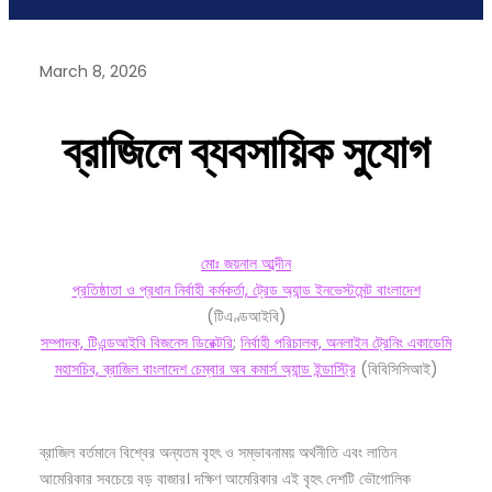
March 8, 2026
ব্রাজিলে
ব্যবসায়িক
সুযোগ
মোঃ জয়নাল আব্দীন
প্রতিষ্ঠাতা ও প্রধান নির্বাহী কর্মকর্তা, ট্রেড অ্যান্ড ইনভেস্টমেন্ট বাংলাদেশ
(টিএণ্ডআইবি)
সম্পাদক, টিএন্ডআইবি বিজনেস ডিরেক্টরি
;
নির্বাহী পরিচালক, অনলাইন ট্রেনিং একাডেমি
মহাসচিব, ব্রাজিল বাংলাদেশ চেম্বার অব কমার্স অ্যান্ড ইন্ডাস্ট্রি
(বিবিসিসিআই)
ব্রাজিল বর্তমানে বিশ্বের অন্যতম বৃহৎ ও সম্ভাবনাময় অর্থনীতি এবং লাতিন
আমেরিকার সবচেয়ে বড় বাজার। দক্ষিণ আমেরিকার এই বৃহৎ দেশটি ভৌগোলিক