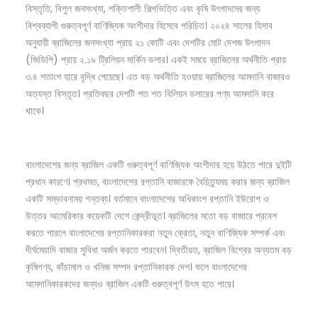
বিস্তৃতি, বিপুল জনসংখ্যা, শক্তিশালী শিল্পভিত্তি এবং কৃষি উৎপাদনের জন্য
বিশ্বব্যাপী গুরুত্বপূর্ণ বাণিজ্যিক অংশীদার হিসেবে পরিচিত। ২০২৪ সালের হিসাব
অনুযায়ী ব্রাজিলের জনসংখ্যা প্রায় ২১ কোটি এবং দেশটির মোট দেশজ উৎপাদন
(জিডিপি) প্রায় ২.১৯ ট্রিলিয়ন মার্কিন ডলার। একই সময়ে ব্রাজিলের অর্থনীতি প্রায়
৩.৪ শতাংশ হারে বৃদ্ধি পেয়েছে। এত বড় অর্থনীতি হওয়ায় ব্রাজিলের আমদানি বাজারও
অত্যন্ত বিস্তৃত। প্রতিবছর দেশটি শত শত বিলিয়ন ডলারের পণ্য আমদানি করে
থাকে।
বাংলাদেশের জন্য ব্রাজিল একটি গুরুত্বপূর্ণ বাণিজ্যিক অংশীদার হয়ে উঠতে পারে দুইটি
প্রধান কারণে। প্রথমত, বাংলাদেশের রপ্তানি বাজারকে বৈচিত্র্যময় করার জন্য ব্রাজিল
একটি সম্ভাবনাময় গন্তব্য। বর্তমানে বাংলাদেশের অধিকাংশ রপ্তানি ইউরোপ ও
উত্তর আমেরিকার কয়েকটি দেশে কেন্দ্রীভূত। ব্রাজিলের মতো বড় বাজারে প্রবেশ
করতে পারলে বাংলাদেশের রপ্তানিকারকরা নতুন ক্রেতা, নতুন বাণিজ্যিক সম্পর্ক এবং
দীর্ঘমেয়াদি বাজার সুবিধা অর্জন করতে পারবেন। দ্বিতীয়ত, ব্রাজিল বিশ্বের অন্যতম বড়
কৃষিপণ্য, কাঁচামাল ও খনিজ সম্পদ রপ্তানিকারক দেশ। ফলে বাংলাদেশের
আমদানিকারকদের জন্যও ব্রাজিল একটি গুরুত্বপূর্ণ উৎস হতে পারে।