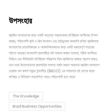
উপসংহার
ব্রাজিল বাংলাদেশের জন্য একটি অত্যন্ত সম্ভাবনাময় বাণিজ্যিক অংশীদার। বিশাল
বাজার, শক্তিশালী কৃষি ও শিল্প উৎপাদন এবং বৈচিত্র্যময় আমদানি চাহিদা ব্রাজিলকে
বাংলাদেশের রপ্তানিকারক ও আমদানিকারকদের জন্য একটি গুরুত্বপূর্ণ গন্তব্যে
পরিণত করেছে। বাংলাদেশি ব্যবসায়ীরা যদি যথাযথ বাজার গবেষণা, সঠিক অংশীদার
নির্বাচন এবং দীর্ঘমেয়াদি বাণিজ্যিক পরিকল্পনা নিয়ে ব্রাজিলের বাজারে প্রবেশ করেন,
তবে তারা উল্লেখযোগ্য ব্যবসায়িক সাফল্য অর্জন করতে পারবেন। ব্রাজিল বাংলাদেশ
চেম্বার অব কমার্স অ্যান্ড ইন্ডাস্ট্রি (BBCCI) এর সহায়তায় দুই দেশের মধ্যে
বাণিজ্য ও বিনিয়োগ সহযোগিতা আরও শক্তিশালী হতে পারে।
The Knowledge
Brazil Business Opportunities