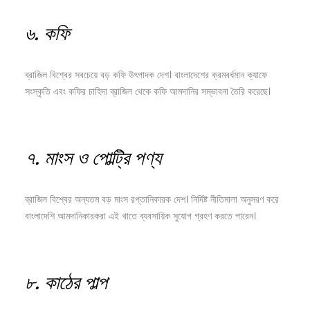
৬.
কফি
ব্রাজিল বিশ্বের সবচেয়ে বড় কফি উৎপাদক দেশ। বাংলাদেশের ক্রমবর্ধমান ক্যাফে
সংস্কৃতি এবং কফির চাহিদা ব্রাজিল থেকে কফি আমদানির সম্ভাবনা তৈরি করেছে।
৭.
মাংস
ও
পোল্ট্রি
পণ্য
ব্রাজিল বিশ্বের অন্যতম বড় মাংস রপ্তানিকারক দেশ। নির্দিষ্ট নীতিমালা অনুসরণ করে
বাংলাদেশি আমদানিকারকরা এই খাতে ব্যবসায়িক সুযোগ গ্রহণ করতে পারেন।
৮.
কাঠের
পাল্প