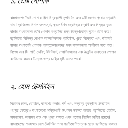
১.
তৈরি
পোশাক
বাংলাদেশের তৈরি পোশাক শিল্প বিশ্বব্যাপী সুপরিচিত এবং এটি দেশের প্রধান রপ্তানি
খাত। ব্রাজিলের বিশাল জনসংখ্যা, ক্রমবর্ধমান মধ্যবিত্ত শ্রেণি এবং বিস্তৃত খুচরা
বাজার বাংলাদেশের তৈরি পোশাক রপ্তানির জন্য উল্লেখযোগ্য সুযোগ তৈরি করে।
ব্রাজিলের বিভিন্ন পোশাক আমদানিকারক প্রতিষ্ঠান, খুচরা বিক্রেতা এবং পাইকারি
বাজার বাংলাদেশি পোশাক প্রস্তুতকারকদের জন্য সম্ভাবনাময় অংশীদার হতে পারে।
বিশেষ করে টি-শার্ট, ডেনিম, ইউনিফর্ম, স্পোর্টসওয়্যার এবং দৈনন্দিন ব্যবহারের পোশাক
ব্রাজিলের বাজারে উল্লেখযোগ্য চাহিদা সৃষ্টি করতে পারে।
২.
হোম
টেক্সটাইল
বিছানার চাদর, তোয়ালে, বালিশের কভার, পর্দা এবং অন্যান্য গৃহস্থালি টেক্সটাইল
পণ্যের ক্ষেত্রেও বাংলাদেশের শক্তিশালী উৎপাদন সক্ষমতা রয়েছে। ব্রাজিলের হোটেল,
হাসপাতাল, আবাসন খাত এবং খুচরা বাজারে এসব পণ্যের নিয়মিত চাহিদা রয়েছে।
বাংলাদেশের মানসম্মত হোম টেক্সটাইল পণ্য প্রতিযোগিতামূলক মূল্যে ব্রাজিলের বাজারে