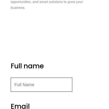
opportunities, and smart solutions to grow your
business.
me@mdjoynalabdin.com
+8801553676767
House-486, Adorsho School Road, North Dhania,
Dhaka – 1236, Bangladesh
Send Message
Full name
Email