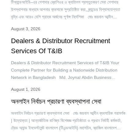
টিঅ্যান্ডআইবি–এর পেশাদার ব্রোশিওর ও ক্যাটালগ প্রস্তুতকরণ সেবা পেশাদার
উপস্থাপনার মাধ্যমে আপনার ব্যবসাকে সুপ্রতিষ্ঠিত করা, ব্র্যান্ডের বিশ্বাসযোগ্যতা
বৃদ্ধি এবং আরও বেশি গ্রাহক অর্জনের পূর্ণাঙ্গ নির্দেশিকা মোঃ জয়নাল আব্দীন
ব্যবসায়িক পরামর্শক | উদ্যোক্তা | আন্তর্জাতিক বাণিজ্য বিশেষজ্ঞ প্রতিষ্ঠাতা ও
August 3, 2026
প্রধান নির্বাহী কর্মকর্তা, ট্রেড অ্যান্ড ইনভেস্টমেন্ট বাংলাদেশ (টিএন্ডআইবি) মহাসচিব,
ব্রাজিল বাংলাদেশ চেম্বার অব কমার্স অ্যান্ড ইন্ডাস্ট্রি (বিবিসিসিআই)…
Dealers & Distributor Recruitment
Services Of T&IB
Dealers & Distributor Recruitment Services of T&IB Your
Complete Partner for Building a Nationwide Distribution
Network in Bangladesh Md. Joynal Abdin Business
Consultant | Entrepreneur | International Trade Specialist
August 1, 2026
Founder & Chief Executive Officer, Trade & Investment
Bangladesh (T&IB) Secretary General, Brazil Bangladesh
অনলাইন নির্বাচন প্রচারণা ব্যবস্থাপনা সেবা
Chamber of Commerce & Industry (BBCCI) Expanding a
অনলাইন নির্বাচন প্রচারণা ব্যবস্থাপনা সেবা মোঃ জয়নাল আব্দীন ব্যবসায়িক পরামর্শক
business successfully…
| উদ্যোক্তা | আন্তর্জাতিক বাণিজ্য বিশেষজ্ঞ প্রতিষ্ঠাতা ও প্রধান নির্বাহী কর্মকর্তা,
ট্রেড অ্যান্ড ইনভেস্টমেন্ট বাংলাদেশ (টিএন্ডআইবি) মহাসচিব, ব্রাজিল বাংলাদেশ
চেম্বার অব কমার্স অ্যান্ড ইন্ডাস্ট্রি (বিবিসিসিআই) বর্তমান তথ্যপ্রযুক্তিনির্ভর