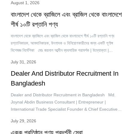
August 1, 2026
বিশ্বে নির্বাচন পরিচালনার ধরণ দ্রুত পরিবর্তিত হচ্ছে। একসময় নির্বাচনী প্রচারণা
বলতে কেবল পোস্টার, ব্যানার, লিফলেট, মাইকিং,…
বাংলাদেশ থেকে ব্রাজিলে এবং ব্রাজিল থেকে বাংলাদেশে
শীর্ষ ১০টি রপ্তানি পণ্য
বাংলাদেশ থেকে ব্রাজিলে এবং ব্রাজিল থেকে বাংলাদেশে শীর্ষ ১০টি রপ্তানি পণ্য
রপ্তানিকারক, আমদানিকারক, উৎপাদক ও বিনিয়োগকারীদের জন্য একটি পূর্ণাঙ্গ
বিশেষজ্ঞ নির্দেশিকা মোঃ জয়নাল আব্দীন ব্যবসায়িক পরামর্শক | উদ্যোক্তা |
আন্তর্জাতিক বাণিজ্য বিশেষজ্ঞ প্রতিষ্ঠাতা ও প্রধান নির্বাহী কর্মকর্তা, ট্রেড অ্যান্ড
July 31, 2026
ইনভেস্টমেন্ট বাংলাদেশ (টিএন্ডআইবি) মহাসচিব, ব্রাজিল বাংলাদেশ চেম্বার অব কমার্স
অ্যান্ড ইন্ডাস্ট্রি (বিবিসিসিআই) বাংলাদেশ এবং…
Dealer And Distributor Recruitment In
Bangladesh
Dealer and Distributor Recruitment in Bangladesh Md.
Joynal Abdin Business Consultant | Entrepreneur |
International Trade Specialist Founder & Chief Executive
Officer, Trade & Investment Bangladesh (T&IB) Secretary
July 29, 2026
General, Brazil Bangladesh Chamber of Commerce &
Industry (BBCCI) In today’s highly competitive business
একক প্রতিষ্ঠান পণ্য প্রদর্শনী সেবা