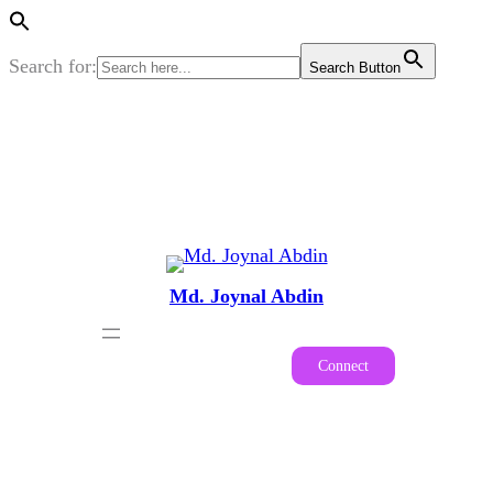
Search for:
Search Button
Skip
to
content
Md. Joynal Abdin
Connect