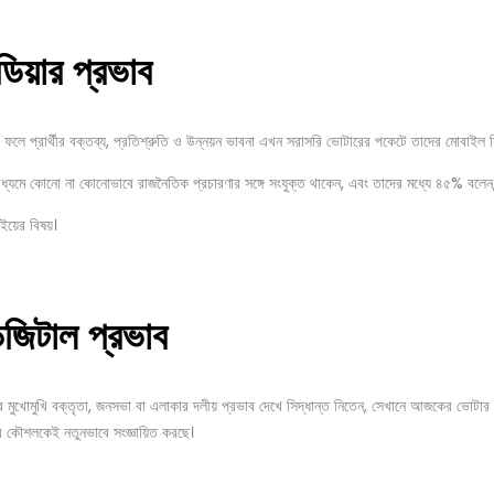
ডিয়ার
প্রভাব
 ফলে প্রার্থীর বক্তব্য, প্রতিশ্রুতি ও উন্নয়ন ভাবনা এখন সরাসরি ভোটারের পকেটে তাদের মোবাইল স্ক
্যমে কোনো না কোনোভাবে রাজনৈতিক প্রচারণার সঙ্গে সংযুক্ত থাকেন, এবং তাদের মধ্যে ৪৫% বলেন, 
াইয়ের বিষয়।
িজিটাল
প্রভাব
ীর মুখোমুখি বক্তৃতা, জনসভা বা এলাকার দলীয় প্রভাব দেখে সিদ্ধান্ত নিতেন, সেখানে আজকের ভোটার সি
ির কৌশলকেই নতুনভাবে সংজ্ঞায়িত করছে।