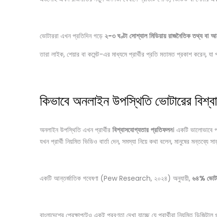
ভোটাররা এখন প্রতিদিন গড়ে
২-৩
ঘণ্টা
সোশ্যাল
মিডিয়ায়
রাজনৈতিক
তথ্য
বা
আ
তারা লাইক, শেয়ার বা কমেন্ট-এর মাধ্যমে প্রার্থীর প্রতি মতামত প্রকাশ করেন, যা প
কিভাবে অনলাইন উপস্থিতি ভোটারের বিশ্ব
অনলাইন উপস্থিতি এখন প্রার্থীর
বিশ্বাসযোগ্যতার
প্রতিফলন
। একটি ভালোভাবে পর
যখন প্রার্থী নিয়মিত ভিডিও বার্তা দেন, সমস্যা নিয়ে কথা বলেন, মানুষের মন্তব্য
একটি আন্তর্জাতিক গবেষণা (Pew Research, ২০২৪) অনুযায়ী,
৬৪
%
ভোট
বাংলাদেশের প্রেক্ষাপটেও একই প্রবণতা দেখা যাচ্ছে যে প্রার্থীরা নিয়মিত ডিজিটাল