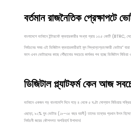
বর্তমান
রাজনৈতিক
প্রেক্ষাপটে
ভো
বাংলাদেশে বর্তমানে ইন্টারনেট ব্যবহারকারীর সংখ্যা প্রায় ১৩.৫ কোটি (BTRC, সে
নির্বাচনের সময় এই ডিজিটাল ব্যবহারকারীরাই মূল সিদ্ধান্তগ্রহণকারী ভোটার” যারা সং
ফলে এখন ভোটারদের কাছে পৌঁছানোর সবচেয়ে কার্যকর পথ হচ্ছে ডিজিটাল মিডিয়া ও সো
ডিজিটাল
প্ল্যাটফর্ম
কেন
আজ
সবচে
বর্তমানে একজন গড় বাংলাদেশি দিনে গড়ে ৪ থেকে ৫ ঘণ্টা সোশ্যাল মিডিয়ায় সক্
এছাড়া, ৯২% যুব ভোটার (১৮–৩৫ বছর বয়সী) তাদের তথ্যের প্রধান উৎস হিসেবে ইন্ট
নির্বাচনী জয়ের কৌশলগত অপরিহার্য উপাদান।