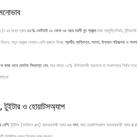
 মনোভাব
৫)। এর মধ্যে প্রায়
৪৫
%
ভোটারই
১৮
থেকে
৩৫
বছর
বয়সী
যুব
প্রজন্ম
যারা প্রযুক্তিনির্ভর, ইন্টারনে
তেন, নতুন প্রজন্ম সেখানে বেশি গুরুত্ব দিচ্ছে
প্রার্থীর
ব্যক্তিত্ব
,
সততা
,
উন্নয়ন
পরিকল্পনা
ও
অনল
বা
কাজ
দেখে
ভোটের
সিদ্ধান্ত
নেন
, আর মাত্র ২৪% ঐতিহ্যবাহী প্রচারণা বা সংবাদপত্র নির্ভর তথ
লাইনে।
 টুইটার ও হোয়াটসঅ্যাপ
র
বেশি
, টুইটার (বর্তমানে এক্স) ব্যবহারকারী প্রায়
৩০
লাখ
, আর হোয়াটসঅ্যাপ ব্যবহারকারী প্রায়
৪
ক
কটি ডিজিটাল ভাষণ হিসেবে কাজ করছে।