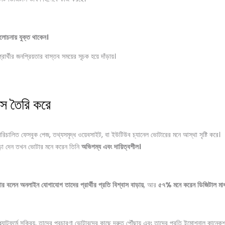
লোচনায়
যুক্ত
থাকেন।
্রার্থীর জনপ্রিয়তার বাস্তব সময়ের সূচক হয়ে দাঁড়ায়।
াস তৈরি করে
িচালিত ফেসবুক পেজ, তথ্যসমৃদ্ধ ওয়েবসাইট, বা ইউটিউব চ্যানেল ভোটারের মনে আস্থা সৃষ্টি করে।
ে সাড়া দেন তখন ভোটার মনে করেন তিনি
অভিগম্য
এবং
দায়িত্বশীল।
ার
বলেন
অনলাইন
যোগাযোগ
তাদের
প্রার্থীর
প্রতি
বিশ্বাস
বাড়ায়
, আর
৫৭
%
মনে
করেন
ডিজিটাল
মা
 প্ল্যাটফর্মে সক্রিয়, তাদের প্রচারণা ভোটারদের কাছে দ্রুত পৌঁছায় এবং তাদের প্রতি ইমোশনাল কানেক