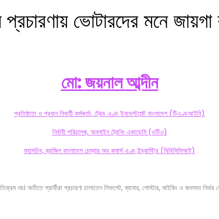
 প্রচারণায় ভোটারদের মনে জায়গা
মো:
জয়নাল
আব্দীন
প্রতিষ্ঠাতা ও প্রধান নিবার্হী কর্মকর্তা, ট্রেড এণ্ড ইনভেস্টমেন্ট বাংলাদেশ (টিএণ্ডআইবি)
নির্বাহী পরিচালক, অনলাইন ট্রেনিং একাডেমি (ওটিএ)
মহাসচিব, ব্রাজিল বাংলাদেশ চেম্বার অব কমার্স এণ্ড ইন্ড্রাস্ট্রি (বিবিসিসিআই)
যতিক্রম নয়। অতীতে প্রার্থীরা প্রচারণা চালাতেন লিফলেট, ব্যানার, পোস্টার, মাইকিং ও জনসভা নির্