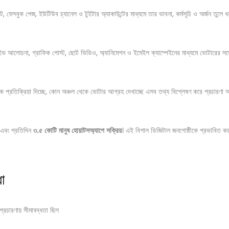
ইট, ফেসবুক পেজ, ইউটিউব চ্যানেল ও টুইটার অ্যাকাউন্টের মাধ্যমে তার ভাবনা, কর্মসূচি ও অর্জন তুলে ধ
লাইভ আলোচনা, গ্রাফিক পোস্ট, ছোট ভিডিও, অ্যানিমেশন ও ইমেইল ক্যাম্পেইনের মাধ্যমে ভোটারের সঙ্
, কে প্রতিক্রিয়া দিচ্ছে, কোন অঞ্চল থেকে ভোটার আগ্রহ দেখাচ্ছে এসব তথ্য বিশ্লেষণ করে প্রচারণা
 এবং প্রতিদিন
৩
.
৫
কোটি
মানুষ
হোয়াটসঅ্যাপে
সক্রিয়
। এই বিশাল ডিজিটাল জনগোষ্ঠীকে প্রভাবিত ক
া
্রচারণায় সীমাবদ্ধতা ছিল