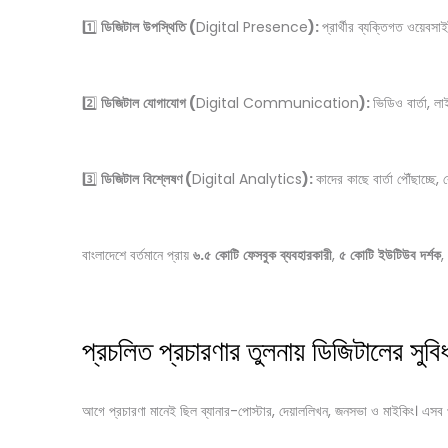
1️⃣
ডিজিটাল
উপস্থিতি
(
Digital Presence
):
প্রার্থীর ব্যক্তিগত ওয়েবসা
2️⃣
ডিজিটাল
যোগাযোগ
(
Digital Communication
):
ভিডিও বার্তা, 
3️⃣
ডিজিটাল
বিশ্লেষণ
(
Digital Analytics
):
কাদের কাছে বার্তা পৌঁছাচ্ছে
বাংলাদেশে বর্তমানে প্রায়
৬
.
৫
কোটি
ফেসবুক
ব্যবহারকারী
,
৫
কোটি
ইউটিউব
দর্শক
,
প্রচলিত প্রচারণার তুলনায় ডিজিটালের সুবিধ
আগে প্রচারণা মানেই ছিল ব্যানার-পোস্টার, দেয়াললিখন, জনসভা ও মাইকিং। এসব প