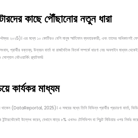
টারদের
কাছে
পৌঁছানোর
নতুন
ধারা
প্টেম্বর ২০২5)। এর মধ্যে ১০ কোটিরও বেশি মানুষ স্মার্টফোন ব্যবহারকারী, এবং তাদের অধিকাংশই ফে
বাদ, প্রার্থীর বক্তব্য, উন্নয়ন বার্তা বা রাজনৈতিক বিতর্ক সম্পর্কে ধারণা নেয় অনলাইন মাধ্যম থেকেই
শ্যাল নেটওয়ার্কিং প্ল্যাটফর্ম।
য়ে
কার্যকর
মাধ্যম
রিয় থাকেন (DataReportal, 2025)। এ সময়ের মধ্যে তিনি বিভিন্ন প্রার্থীর প্রচারণা বার্তা, ভিডিও
ারনেটকেই উল্লেখ করেন, যেখানে মাত্র ৮% এখনও টেলিভিশন বা প্রিন্ট মিডিয়ার ওপর নির্ভর করেন। এই