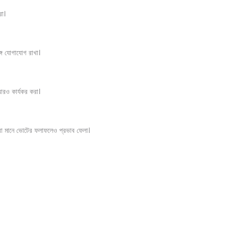
রা।
গে যোগাযোগ রাখা।
 আরও কার্যকর করা।
রা মানে ভোটের ফলাফলেও প্রভাব ফেলা।