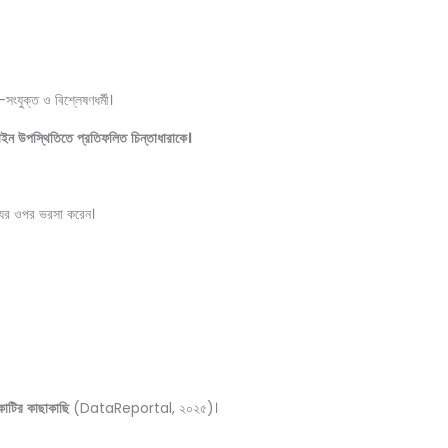
ট-সংযুক্ত ও বিশ্লেষণধর্মী।
াইন
উপস্থিতিতে
প্রতিফলিত
চিন্তাধারাকে।
্যের ওপর ভরসা করেন।
োটির
কাছাকাছি
(DataReportal, ২০২৫)।