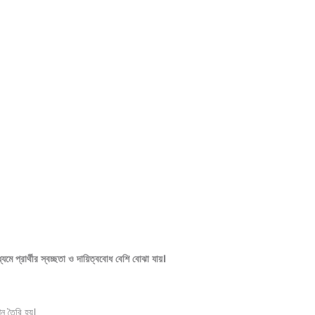
ধ্যমে
প্রার্থীর
স্বচ্ছতা
ও
দায়িত্ববোধ
বেশি
বোঝা
যায়।
শন তৈরি হয়।