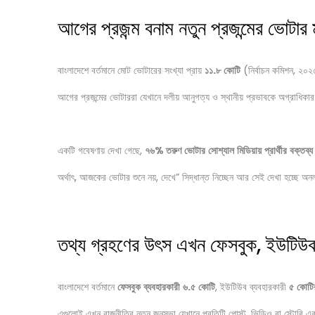
আগের প্রজন্ম বনাম নতুন প্রজন্মের ভোটার
বাংলাদেশে বর্তমানে মোট ভোটারের সংখ্যা প্রায়
১১
.
৮
কোটি
(নির্বাচন কমিশন, ২০২
আগের প্রজন্মের ভোটাররা যেখানে দলীয় আনুগত্য ও স্থানীয় প্রভাবকে অগ্রাধিকার দি
একটি গবেষণায় দেখা গেছে,
৭৬
%
তরুণ
ভোটার
সোশ্যাল
মিডিয়ায়
প্রার্থীর
বক্তব্য
অর্থাৎ, আজকের ভোটার শুনে নয়, দেখে” সিদ্ধান্ত নিচ্ছেন আর সেই দেখা হচ্ছে অন
তথ্য গ্রহণের উৎস এখন ফেসবুক, ইউটিউব,
বাংলাদেশে বর্তমানে
ফেসবুক
ব্যবহারকারী
৬
.
৫
কোটি
, ইউটিউব ব্যবহারকারী
৫
কোটি
এগুলোই এখন রাজনীতির নতুন জনসভা যেখানে প্রতিটি পোস্ট, ভিডিও বা স্টোরি এ