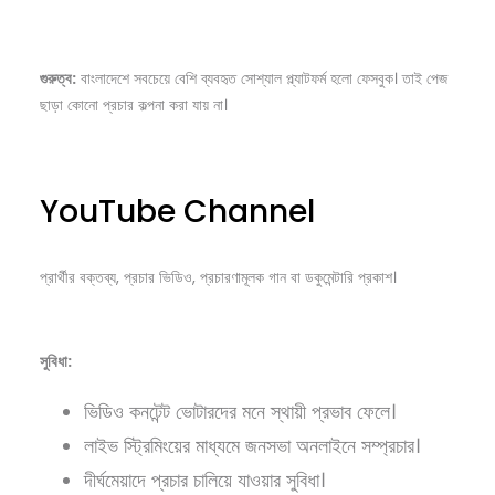
গুরুত্ব:
বাংলাদেশে সবচেয়ে বেশি ব্যবহৃত সোশ্যাল প্ল্যাটফর্ম হলো ফেসবুক। তাই পেজ
ছাড়া কোনো প্রচার কল্পনা করা যায় না।
YouTube Channel
প্রার্থীর বক্তব্য, প্রচার ভিডিও, প্রচারণামূলক গান বা ডকুমেন্টারি প্রকাশ।
সুবিধা:
ভিডিও কনটেন্ট ভোটারদের মনে স্থায়ী প্রভাব ফেলে।
লাইভ স্ট্রিমিংয়ের মাধ্যমে জনসভা অনলাইনে সম্প্রচার।
দীর্ঘমেয়াদে প্রচার চালিয়ে যাওয়ার সুবিধা।