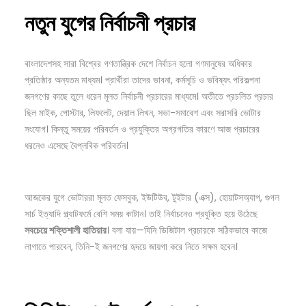
নতুন
যুগের
নির্বাচনী
প্রচার
বাংলাদেশসহ সারা বিশ্বের গণতান্ত্রিক দেশে নির্বাচন হলো গণমানুষের অধিকার
প্রতিষ্ঠার অন্যতম মাধ্যম। প্রার্থীরা তাদের ভাবনা, কর্মসূচি ও ভবিষ্যৎ পরিকল্পনা
জনগণের কাছে তুলে ধরেন মূলত নির্বাচনী প্রচারের মাধ্যমে। অতীতে প্রচলিত প্রচার
ছিল মাইক, পোস্টার, লিফলেট, দেয়াল লিখন, সভা-সমাবেশ এবং সরাসরি ভোটার
সংযোগ। কিন্তু সময়ের পরিবর্তন ও প্রযুক্তির অগ্রগতির কারণে আজ প্রচারের
ধরনেও এসেছে বৈপ্লবিক পরিবর্তন।
আজকের যুগে ভোটাররা মূলত ফেসবুক, ইউটিউব, টুইটার (এক্স), হোয়াটসঅ্যাপ, গুগল
সার্চ ইত্যাদি প্ল্যাটফর্মে বেশি সময় কাটান। তাই নির্বাচনেও প্রযুক্তি হয়ে উঠেছে
সবচেয়ে
শক্তিশালী
হাতিয়ার
। বলা যায়—যিনি ডিজিটাল প্রচারকে সঠিকভাবে কাজে
লাগাতে পারবেন, তিনি-ই জনগণের হৃদয়ে জায়গা করে নিতে সক্ষম হবেন।