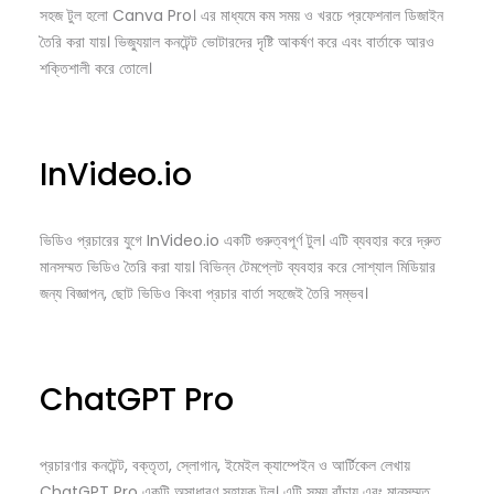
সহজ টুল হলো Canva Pro। এর মাধ্যমে কম সময় ও খরচে প্রফেশনাল ডিজাইন
তৈরি করা যায়। ভিজ্যুয়াল কনটেন্ট ভোটারদের দৃষ্টি আকর্ষণ করে এবং বার্তাকে আরও
শক্তিশালী করে তোলে।
InVideo.io
ভিডিও প্রচারের যুগে InVideo.io একটি গুরুত্বপূর্ণ টুল। এটি ব্যবহার করে দ্রুত
মানসম্মত ভিডিও তৈরি করা যায়। বিভিন্ন টেমপ্লেট ব্যবহার করে সোশ্যাল মিডিয়ার
জন্য বিজ্ঞাপন, ছোট ভিডিও কিংবা প্রচার বার্তা সহজেই তৈরি সম্ভব।
ChatGPT Pro
প্রচারণার কনটেন্ট, বক্তৃতা, স্লোগান, ইমেইল ক্যাম্পেইন ও আর্টিকেল লেখায়
ChatGPT Pro একটি অসাধারণ সহায়ক টুল। এটি সময় বাঁচায় এবং মানসম্মত