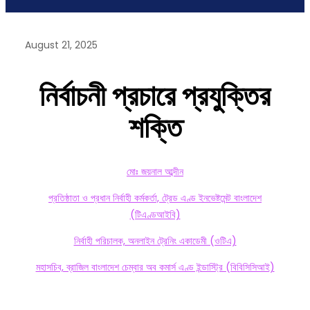
August 21, 2025
নির্বাচনী
প্রচারে
প্রযুক্তির
শক্তি
মোঃ জয়নাল আব্দীন
প্রতিষ্ঠাতা ও প্রধান নির্বাহী কর্মকর্তা, ট্রেড এণ্ড ইনভেষ্টমেন্ট বাংলাদেশ
(টিএণ্ডআইবি)
নির্বাহী পরিচালক, অনলাইন ট্রেনিং একাডেমী (ওটিএ)
মহাসচিব, ব্রাজিল বাংলাদেশ চেম্বার অব কমার্স এণ্ড ইন্ডাস্ট্রি (বিবিসিসিআই)