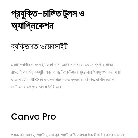
প্রযুক্তি-
চালিত
টুলস
ও
অ্যাপ্লিকেশন
ব্যক্তিগত ওয়েবসাইট
একটি প্রার্থীর ওয়েবসাইট হলো তার ডিজিটাল পরিচয়। এখানে প্রার্থীর জীবনী,
রাজনৈতিক দর্শন, কর্মসূচি, খবর ও প্রতিশ্রুতিগুলো সুন্দরভাবে উপস্থাপন করা যায়।
ওয়েবসাইটকে SEO দিয়ে গুগল সার্চে সহজে দৃশ্যমান করা যায়, যা দীর্ঘমেয়াদে
ভোটারদের আস্থার জায়গা তৈরি করে।
Canva Pro
প্রচারণার ব্যানার, পোস্টার, ফেসবুক পোস্ট ও ইনফোগ্রাফিক ডিজাইন করার সবচেয়ে