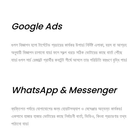
Google Ads
গুগল বিজ্ঞাপন হলো টার্গেটেড প্রচারের কার্যকর উপায়। নির্দিষ্ট এলাকা, বয়স বা আগ্রহ
অনুযায়ী বিজ্ঞাপন চালানো যায়। ফলে স্বল্প খরচে সঠিক ভোটারের কাছে বার্তা পৌঁছে
যায়। গুগল সার্চ রেজাল্টে প্রার্থীর কনটেন্ট শীর্ষে আসলে তার পরিচিতি বহুগুণে বৃদ্ধি পায়।
WhatsApp & Messenger
ব্যক্তিগত পর্যায়ে যোগাযোগের জন্য হোয়াটসঅ্যাপ ও মেসেঞ্জার অত্যন্ত কার্যকর।
একসাথে হাজার হাজার ভোটারের কাছে নির্বাচনী বার্তা, ভিডিও, কিংবা প্রচারণার তথ্য
পাঠানো যায়।