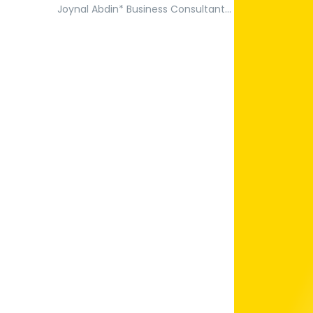
Joynal Abdin* Business Consultant
& Digital Marketer Founder & CEO of
Trade & Investment Bangladesh
Introduction: Market access is
crucial for businesses seeking to
thrive in Bangladesh, a country
renowned for its vibrant economy
and burgeoning consumer base.
With a population exceeding 160
million and a…