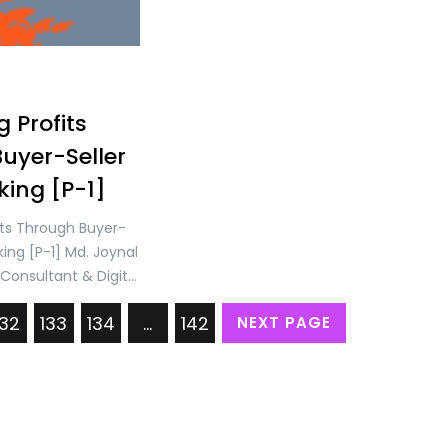
 Profits
uyer-Seller
ing [P-1]
its Through Buyer-
ing [P-1] Md. Joynal
Consultant & Digital
under & CEO of
132
133
134
…
142
NEXT PAGE
ment Bangladesh In
ndscape of modern
intricate dance
and sellers has
trategic partnership
traditional