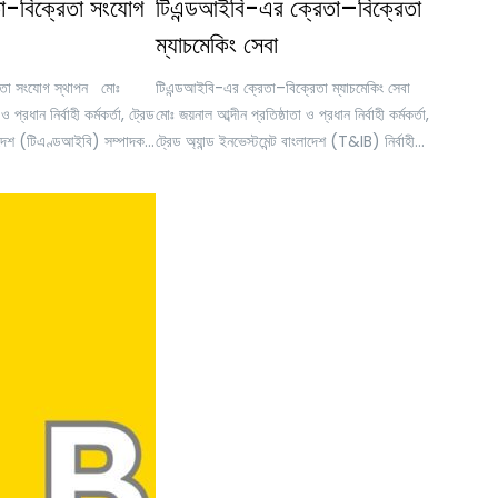
তা-বিক্রেতা সংযোগ
টিএন্ডআইবি-এর ক্রেতা–বিক্রেতা
ম্যাচমেকিং সেবা
রেতা সংযোগ স্থাপন মোঃ
টিএন্ডআইবি-এর ক্রেতা–বিক্রেতা ম্যাচমেকিং সেবা
ও প্রধান নির্বাহী কর্মকর্তা, ট্রেড
মোঃ জয়নাল আব্দীন প্রতিষ্ঠাতা ও প্রধান নির্বাহী কর্মকর্তা,
ংলাদেশ (টিএণ্ডআইবি) সম্পাদক,
ট্রেড অ্যান্ড ইনভেস্টমেন্ট বাংলাদেশ (T&IB) নির্বাহী
টরি; নির্বাহী পরিচালক,
পরিচালক, অনলাইন ট্রেনিং একাডেমি (OTA) মহাসচিব,
 মহাসচিব, ব্রাজিল বাংলাদেশ
ব্রাজিল–বাংলাদেশ চেম্বার অব কমার্স অ্যান্ড ইন্ডাস্ট্রি
ড ইন্ডাস্ট্রি (বিবিসিসিআই)
(BBCCI) বর্তমান অতিমাত্রায় প্রতিযোগিতামূলক
েতা সংযোগ স্থাপন ক্রমশ
বৈশ্বিক বাজারে সঠিক ক্রেতার সাথে সঠিক বিক্রেতার
কারণ দেশটি আঞ্চলিক এবং বৈশ্বিক
সংযোগ স্থাপন আর কোনো বিলাসিতা নয়, এটি এখন
রও শক্তিশালী…
একটি কৌশলগত প্রয়োজন। ইন্টারন্যাশনাল…