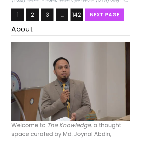
জেনারেল, ব্রাজিল বাংলাদেশ চেম্বার অব কমার্স অ্যান্ড ইন্ডাস্ট্রি (BBCCI) বিশ্ব
1
2
3
…
142
NEXT PAGE
অর্থনীতি আবারও এক নতুন রূপান্তরের দোরগোড়ায় দাঁড়িয়ে আছে। কৃত্রিম বুদ্ধিমত্তা
সাধারণ মানুষের দৈনন্দিন…
About
Welcome to
The Knowledge
, a thought
space curated by
Md. Joynal Abdin
,