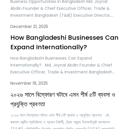
Business Opportunities in Bangladesh Md. Joynal
Abdin Founder & Chief Executive Officer, Trade &
Investment Bangladesh (T&IB) Executive Director,
Online Training Academy (OTA) Secretary General,
December 21, 2025
Brazil Bangladesh Chamber of Commerce & Industry
(BBCCI) Bangladesh is a rapidly growing South Asian
How Bangladeshi Businesses Can
economy. It is the second-largest economy in the
Expand Internationally?
region by GDP (after India) and…
How Bangladeshi Businesses Can Expand
Internationally? Md. Joynal Abdin Founder & Chief
Executive Officer, Trade & Investment Bangladesh
(T&IB) Executive Director, Online Training Academy
November 19, 2025
(OTA) Secretary General, Brazil Bangladesh Chamber
of Commerce & Industry (BBCCI) Bangladesh’s
২০২৬ সালে বিস্ফোরণ ঘটাবে এমন শীর্ষ ৫টি ব্যবসা ও
economy has long been connected to the world
প্রযুক্তি প্রবণতা
through trade, migration, and cross-border supply
chains. In recent years,…
২০২৬ সালে বিস্ফোরণ ঘটাবে এমন শীর্ষ ৫টি ব্যবসা ও প্রযুক্তি প্রবণতা মো.
জয়নাল আব্দীন প্রতিষ্ঠাতা ও প্রধান নির্বাহী, ট্রেড অ্যান্ড ইনভেস্টমেন্ট বাংলাদেশ
(T&IB) এক্সিকিউটিভ ডিরেক্টর, অনলাইন ট্রেনিং একাডেমি (OTA) সেক্রেটারি