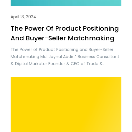
April 13, 2024
The Power Of Product Positioning
And Buyer-Seller Matchmaking
The Power of Product Positioning and Buyer-Seller
Matchmaking Md. Joynal Abdin* Business Consultant
& Digital Marketer Founder & CEO of Trade &
Investment Bangladesh Introduction: Market access
is crucial for businesses seeking to thrive in
Bangladesh, a country renowned for its vibrant
economy and burgeoning consumer base. With a
population exceeding 160 million and a…