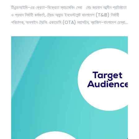
টিএন্ডআইবি-এর ক্রেতা–বিক্রেতা ম্যাচমেকিং সেবা মোঃ জয়নাল আব্দীন প্রতিষ্ঠাতা
ও প্রধান নির্বাহী কর্মকর্তা, ট্রেড অ্যান্ড ইনভেস্টমেন্ট বাংলাদেশ (T&IB) নির্বাহী
পরিচালক, অনলাইন ট্রেনিং একাডেমি (OTA) মহাসচিব, ব্রাজিল–বাংলাদেশ চেম্বার
অব কমার্স অ্যান্ড ইন্ডাস্ট্রি (BBCCI) বর্তমান অতিমাত্রায় প্রতিযোগিতামূলক
বৈশ্বিক বাজারে সঠিক ক্রেতার সাথে সঠিক বিক্রেতার সংযোগ স্থাপন আর কোনো
বিলাসিতা নয়, এটি এখন একটি কৌশলগত প্রয়োজন। ইন্টারন্যাশনাল…