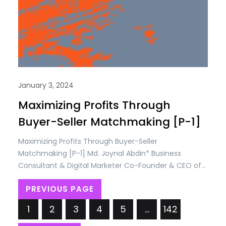
January 3, 2024
Maximizing Profits Through
Buyer-Seller Matchmaking [P-1]
Maximizing Profits Through Buyer-Seller
Matchmaking [P-1] Md. Joynal Abdin* Business
Consultant & Digital Marketer Co-Founder & CEO of
Trade & Investment Bangladesh In the dynamic
PREVIOUS PAGE
landscape of modern commerce, the intricate
dance between buyers and sellers has evolved into a
1
2
3
4
5
…
142
strategic partnership that transcends traditional
transactional relationships. At the heart of this