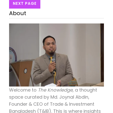
NEXT PAGE
evolution lies…
About
Welcome to
The Knowledge
, a thought
space curated by
Md. Joynal Abdin
,
Founder & CEO of Trade & Investment
Bangladesh (T&IB). This is where insights