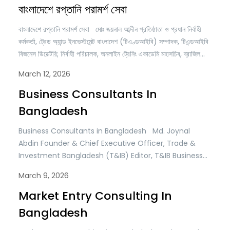
বেশি গুরুত্বপূর্ণ হয়ে উঠেছে। দেশটি আর…
বাংলাদেশে রপ্তানি পরামর্শ সেবা
বাংলাদেশে রপ্তানি পরামর্শ সেবা মোঃ জয়নাল আব্দীন প্রতিষ্ঠাতা ও প্রধান নির্বাহী
কর্মকর্তা, ট্রেড অ্যান্ড ইনভেস্টমেন্ট বাংলাদেশ (টিএণ্ডআইবি) সম্পাদক, টিএন্ডআইবি
বিজনেস ডিরেক্টরি; নির্বাহী পরিচালক, অনলাইন ট্রেনিং একাডেমি মহাসচিব, ব্রাজিল
বাংলাদেশ চেম্বার অব কমার্স অ্যান্ড ইন্ডাস্ট্রি (বিবিসিসিআই) বাংলাদেশ ধীরে ধীরে
March 12, 2026
এশিয়ার অন্যতম সম্ভাবনাময় রপ্তানিমুখী অর্থনীতিতে পরিণত হয়েছে। গত কয়েক
দশকে দেশটি সীমিত উৎপাদনভিত্তিক অর্থনীতির আগের…
Business Consultants In
Bangladesh
Business Consultants in Bangladesh Md. Joynal
Abdin Founder & Chief Executive Officer, Trade &
Investment Bangladesh (T&IB) Editor, T&IB Business
Directory; Executive Director, Online Training
March 9, 2026
Academy (OTA) Secretary General, Brazil Bangladesh
Chamber of Commerce & Industry (BBCCI)
Market Entry Consulting In
Bangladesh has emerged as one of the fastest-
Bangladesh
growing economies in Asia and a rising hub for…