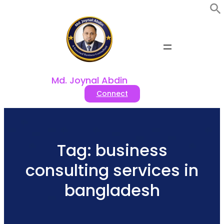
Skip
to
content
Md. Joynal Abdin
Connect
Tag:
business
consulting services in
bangladesh