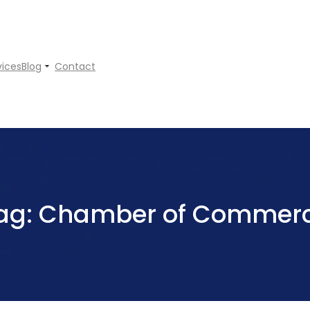
vices
Blog
Contact
ag:
Chamber of Commer