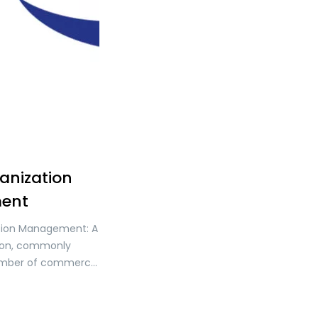
anization
ent
tion Management: A
tion, commonly
amber of commerce
tion, or business
a voluntary
ed organization