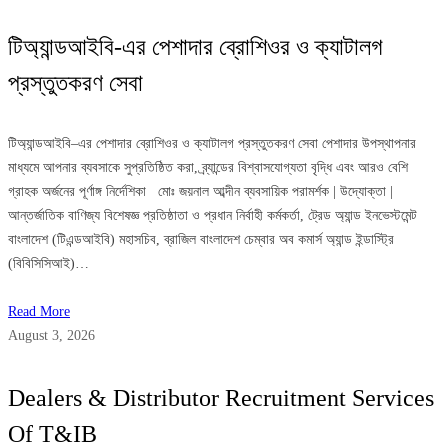
টিঅ্যান্ডআইবি-এর পেশাদার ব্রোশিওর ও ক্যাটালগ
প্রস্তুতকরণ সেবা
টিঅ্যান্ডআইবি–এর পেশাদার ব্রোশিওর ও ক্যাটালগ প্রস্তুতকরণ সেবা পেশাদার উপস্থাপনার
মাধ্যমে আপনার ব্যবসাকে সুপ্রতিষ্ঠিত করা, ব্র্যান্ডের বিশ্বাসযোগ্যতা বৃদ্ধি এবং আরও বেশি
গ্রাহক অর্জনের পূর্ণাঙ্গ নির্দেশিকা মোঃ জয়নাল আব্দীন ব্যবসায়িক পরামর্শক | উদ্যোক্তা |
আন্তর্জাতিক বাণিজ্য বিশেষজ্ঞ প্রতিষ্ঠাতা ও প্রধান নির্বাহী কর্মকর্তা, ট্রেড অ্যান্ড ইনভেস্টমেন্ট
বাংলাদেশ (টিএন্ডআইবি) মহাসচিব, ব্রাজিল বাংলাদেশ চেম্বার অব কমার্স অ্যান্ড ইন্ডাস্ট্রি
(বিবিসিসিআই)…
Read More
August 3, 2026
Dealers & Distributor Recruitment Services
Of T&IB