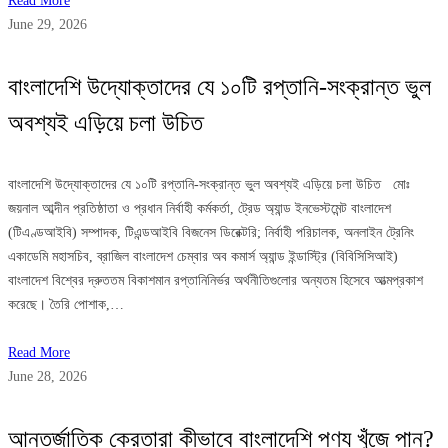
Read More
June 29, 2026
বাংলাদেশি উদ্যোক্তাদের যে ১০টি রপ্তানি-সংক্রান্ত ভুল
অবশ্যই এড়িয়ে চলা উচিত
বাংলাদেশি উদ্যোক্তাদের যে ১০টি রপ্তানি-সংক্রান্ত ভুল অবশ্যই এড়িয়ে চলা উচিত মোঃ
জয়নাল আব্দীন প্রতিষ্ঠাতা ও প্রধান নির্বাহী কর্মকর্তা, ট্রেড অ্যান্ড ইনভেস্টমেন্ট বাংলাদেশ
(টিএণ্ডআইবি) সম্পাদক, টিএন্ডআইবি বিজনেস ডিরেক্টরি; নির্বাহী পরিচালক, অনলাইন ট্রেনিং
একাডেমি মহাসচিব, ব্রাজিল বাংলাদেশ চেম্বার অব কমার্স অ্যান্ড ইন্ডাস্ট্রি (বিবিসিসিআই)
বাংলাদেশ বিশ্বের দ্রুততম বিকাশমান রপ্তানিনির্ভর অর্থনীতিগুলোর অন্যতম হিসেবে আত্মপ্রকাশ
করেছে। তৈরি পোশাক,…
Read More
June 28, 2026
আন্তর্জাতিক ক্রেতারা কীভাবে বাংলাদেশি পণ্য খুঁজে পান?