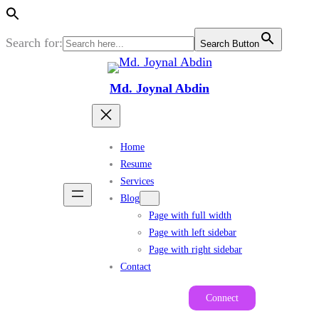
Search for:
Search Button
Skip
to
Md. Joynal Abdin
content
Home
Resume
Services
Blog
Page with full width
Page with left sidebar
Page with right sidebar
Contact
Connect